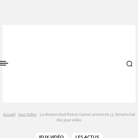
Accueil
Jeux Vidéo
La division Bad Robot Games annoncée J.J. Abrams fait
des jeux vidéo
JEUX VIDÉO
LES ACTUS