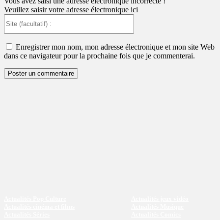
Vous avez saisi une adresse électronique incorrecte !
Veuillez saisir votre adresse électronique ici
Site
(facultatif)
:
Enregistrer mon nom, mon adresse électronique et mon site Web
dans ce navigateur pour la prochaine fois que je commenterai.
Actualités Pop Culture
Actualités jeux vidéo
Actualités cinéma et films
Actualités Musique
Actualités Séries
Actualités Comics