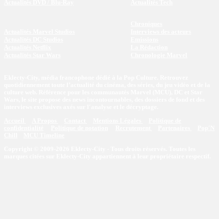
Actualités DVD / Blu-Ray
Actualités Tech
Chroniques
Actualités Marvel Studios
Interviews des acteurs
Actualités DC Studios
Emissions
Actualités Netflix
La Rédaction
Actualités Star Wars
Chronologie Marvel
Eklecty-City, média francophone dédié à la Pop Culture. Retrouvez
quotidiennement toute l’actualité du cinéma, des séries, du jeu vidéo et de la
culture web. Référence pour les communautés Marvel (MCU), DC et Star
Wars, le site propose des news incontournables, des dossiers de fond et des
interviews exclusives axés sur l'analyse et le décryptage.
Accueil
A Propos
Contact
Mentions Légales
Politique de
confidentialité
Politique de notation
Recrutement
Partenaires
Pop'N
Chill
MCU Timeline
Copyright © 2009-2026 Eklecty-City - Tous droits réservés. Toutes les
marques citées sur Eklecty-City appartiennent à leur propriétaire respectif.