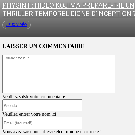
PHYSINT : HIDEO KOJIMA PRÉPARE-T-IL UN
THRILLER TEMPOREL DIGNE D’INCEPTION 
JEUX VIDÉO
LAISSER UN COMMENTAIRE
Commente
:
Veuillez saisir votre commentaire !
Pseudo
:
Veuillez entrer votre nom ici
Email
(facultatif)
:
Vous avez saisi une adresse électronique incorrecte !