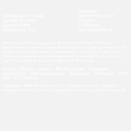
Chroniques
Actualités Marvel Studios
Interviews des acteurs
Actualités DC Studios
Emissions
Actualités Netflix
La Rédaction
Actualités Star Wars
Chronologie Marvel
Eklecty-City, média francophone dédié à la Pop Culture. Retrouvez
quotidiennement toute l’actualité du cinéma, des séries, du jeu vidéo et de la
culture web. Référence pour les communautés Marvel (MCU), DC et Star
Wars, le site propose des news incontournables, des dossiers de fond et des
interviews exclusives axés sur l'analyse et le décryptage.
Accueil
A Propos
Contact
Mentions Légales
Politique de
confidentialité
Politique de notation
Recrutement
Partenaires
Pop'N
Chill
MCU Timeline
Copyright © 2009-2026 Eklecty-City - Tous droits réservés. Toutes les
marques citées sur Eklecty-City appartiennent à leur propriétaire respectif.