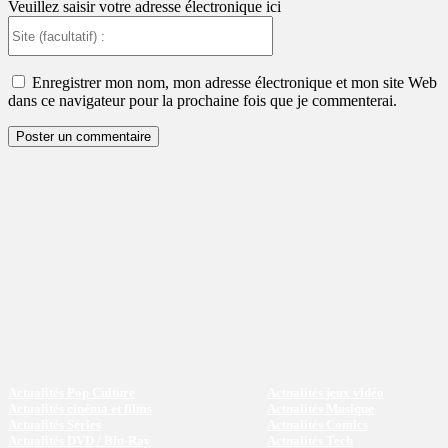
Veuillez saisir votre adresse électronique ici
Site
(facultatif)
:
Enregistrer mon nom, mon adresse électronique et mon site Web
dans ce navigateur pour la prochaine fois que je commenterai.
Actualités Pop Culture
Actualités jeux vidéo
Actualités cinéma et films
Actualités Musique
Actualités Séries
Actualités Comics
Actualités DVD / Blu-Ray
Actualités Tech