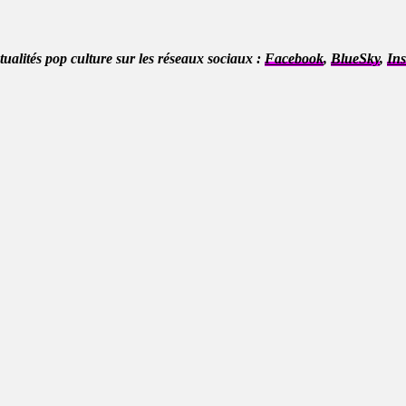
ctualités pop culture sur les réseaux sociaux :
Facebook
,
BlueSky
,
In