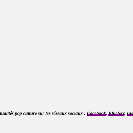
ctualités pop culture sur les réseaux sociaux :
Facebook
,
BlueSky
,
In