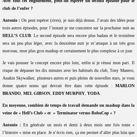
Avec tout cet engouement, peut-on espérer un second épisode pour le
club de l’enfer ?
Antonio :
On peut espérer (rires), je suis déjà dessus. J’avais des idées pour
trois autres épisodes, pour l’instant je me concentre sur la prochaine nuit au
HELL’S CLUB
. Le second épisode sera encore plus badass et le troisième
sera un peu plus léger, avec la deuxième nuit je m’attaque à un très gros
morceau, mon plus gros mashup et certainement le plus complexe à ce jour.
Je vais pousser le concept encore plus loin, enfin si je réussi mon pari. Il
risque de dépasser les dix minutes avec les habitués du club, Tony Manero,
Anakin Skywalker, plusieurs autres et puis pleins de nouvelles stars, je vous
donne quatre noms qui devrait être dans cette épisode :
MARLON
BRANDO
,
MEL GIBSON
,
EDDY MURPHY
,
YODA
.
En moyenne, combien de temps de travail demande un mashup dans la
veine de « Hell’s Club » et » Terminator versus RoboCop » ?
Antonio :
En générale un mois et demi à deux mois une fois toute «
l’histoire » mise en place. Je n’écris rien, ça me permet d’aller plus loin que