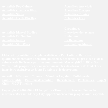
Actualités Pop Culture
Actualités jeux vidéo
Actualités cinéma et films
Actualités Musique
Actualités Séries
Actualités Comics
Actualités DVD / Blu-Ray
Actualités Tech
Chroniques
Actualités Marvel Studios
Interviews des acteurs
Actualités DC Studios
Emissions
Actualités Netflix
La Rédaction
Actualités Star Wars
Chronologie Marvel
Eklecty-City, média francophone dédié à la Pop Culture. Retrouvez
quotidiennement toute l’actualité du cinéma, des séries, du jeu vidéo et de la
culture web. Référence pour les communautés Marvel (MCU), DC et Star
Wars, le site propose des news incontournables, des dossiers de fond et des
interviews exclusives axés sur l'analyse et le décryptage.
Accueil
A Propos
Contact
Mentions Légales
Politique de
confidentialité
Politique de notation
Recrutement
Partenaires
Pop'N
Chill
MCU Timeline
Copyright © 2009-2026 Eklecty-City - Tous droits réservés. Toutes les
marques citées sur Eklecty-City appartiennent à leur propriétaire respectif.