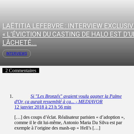
LAËTITIA LEFEBVRE : INTERVIEW EXCLUSIV
« L’ÉVICTION DU CASTING DE HALO EST D’
LÂCHETÉ...
INTERVIEWS
2 Commentaires
Si "Les Bronzés" avaient voulu gagner la Palme
d'Or, ça aurait ressemblé à ça... - MEDIAVOR
12 janvier 2018 à 23 h 56 min
[…] des coups d’éclat. Réalisateur parisien « d’adoption »,
comme il le dit lui-même, Antonio Maria Da Silva est par
exemple à l’origine des mash-up « Hell’s […]