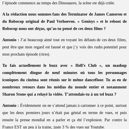
l’épisode commence au temps des Dinosaures, la scène est déjà créée.
A la rédaction nous sommes fans des Terminator de James Cameron et
du Robocop original de Paul Verhoeven. « Genisys » et le reboot de
Robocop nous ont déçus, qu’as-tu pensé de ces deux films ?
Antonio :
J’ai beaucoup aimé tout en voyant les défauts de ces deux films,
peut être que mon regard est faussé et que j’y vois des rushs potentiel pour
mon prochain épisode (rires).
Tu fais actuellement le buzz avec « Hell’s Club », un mashup
complètement dingue de neuf minutes où tous les personnages
iconiques du cinéma sont réunis sur le même dancefloor. Tu as eu de
nombreux retours dans les médias du monde entier et notamment
Sharon Stone qui a relayé la vidéo. T’attendais-tu à un tel buzz ?
Antonio :
Évidemment on ne s’attend jamais à cartonner à ce point, surtout
que les deux premiers jours n’était pas génial en terme de vues, et puis
ensuite la presse mondial en a parler et ça été l’explosion. Par contre la
France EST un peu à la traine, juste 3 % des vues sur Youtube.