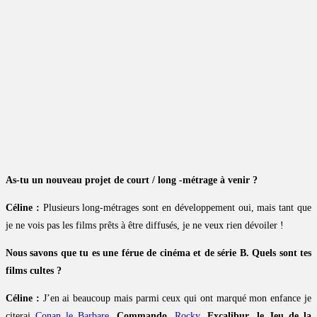
As-tu un nouveau projet de court / long -métrage à venir ?
Céline :
Plusieurs long-métrages sont en développement oui, mais tant que
je ne vois pas les films prêts à être diffusés, je ne veux rien dévoiler !
Nous savons que tu es une férue de cinéma et de série B. Quels sont tes
films cultes ?
Céline :
J’en ai beaucoup mais parmi ceux qui ont marqué mon enfance je
citerai
Conan le Barbare
,
Commando
,
Rocky
,
Excalibur
,
le Jeu de la