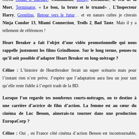
Mort
,
Terminator
, «
Le bon, la brute et le truand
« ,
L’Inspecteur
Harry
,
Gremlins
,
Retour vers le futur
… et en nanars cultes je citerais
Ninja Condor 13
,
Miami Connection
,
Trolls 2
,
Bad Taste
. Mais il y a
tellement de références !
Heart Breaker a fait l’objet d’une vidéo promotionnelle qui nous
rappelle justement les films Grindhouse. Sur le long terme, penses-tu
qu’il soit possible d’adapter Heart Breaker en long-métrage ?
Céline :
L’histoire de Heartbreaker ferait un super scénario mais pour
l’instant rien n’est prévu. J’espère que l’adaptation aura lieu un jour tant
qu’elle reste fidèle à l’esprit trash de la BD.
Lorsque l’on regarde tes nombreux courts-métrages, on te destine à
une carrière d’actrice de film d’action. La femme est au cœur du
cinéma de Luc Besson, aimerais-tu tourner dans une production
EuropaCorp ?
Céline :
Oui , en France côté cinéma d’action Besson est incontournable,