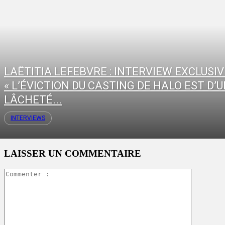
LAËTITIA LEFEBVRE : INTERVIEW EXCLUSIV
« L’ÉVICTION DU CASTING DE HALO EST D’
LÂCHETÉ...
INTERVIEWS
LAISSER UN COMMENTAIRE
Commente
: