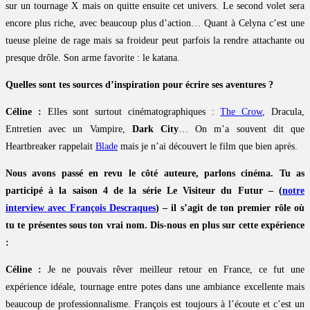
sur un tournage X mais on quitte ensuite cet univers. Le second volet sera
encore plus riche, avec beaucoup plus d’action… Quant à Celyna c’est une
tueuse pleine de rage mais sa froideur peut parfois la rendre attachante ou
presque drôle. Son arme favorite : le katana.
Quelles sont tes sources d’inspiration pour écrire ses aventures ?
Céline :
Elles sont surtout cinématographiques :
The Crow
, Dracula,
Entretien avec un Vampire,
Dark City
… On m’a souvent dit que
Heartbreaker rappelait
Blade
mais je n’ai découvert le film que bien après.
Nous avons passé en revu le côté auteure, parlons cinéma. Tu as
participé à la saison 4 de la série Le Visiteur du Futur – (
notre
interview avec François Descraques
) – il s’agit de ton premier rôle où
tu te présentes sous ton vrai nom. Dis-nous en plus sur cette expérience
:
Céline :
Je ne pouvais rêver meilleur retour en France, ce fut une
expérience idéale, tournage entre potes dans une ambiance excellente mais
beaucoup de professionnalisme. François est toujours à l’écoute et c’est un