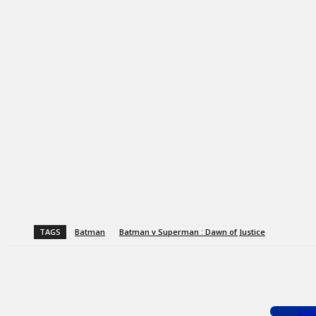
TAGS
Batman
Batman v Superman : Dawn of Justice
Facebook
X
WhatsApp
Com