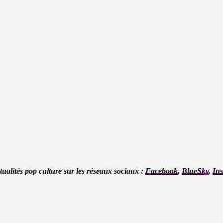
ctualités pop culture sur les réseaux sociaux :
Facebook
,
BlueSky
,
In