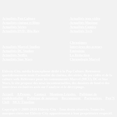
Actualités Pop Culture
Actualités jeux vidéo
Actualités cinéma et films
Actualités Musique
Actualités Séries
Actualités Comics
Actualités DVD / Blu-Ray
Actualités Tech
Chroniques
Actualités Marvel Studios
Interviews des acteurs
Actualités DC Studios
Emissions
Actualités Netflix
La Rédaction
Actualités Star Wars
Chronologie Marvel
Eklecty-City, média francophone dédié à la Pop Culture. Retrouvez
quotidiennement toute l’actualité du cinéma, des séries, du jeu vidéo et de la
culture web. Référence pour les communautés Marvel (MCU), DC et Star
Wars, le site propose des news incontournables, des dossiers de fond et des
interviews exclusives axés sur l'analyse et le décryptage.
Accueil
A Propos
Contact
Mentions Légales
Politique de
confidentialité
Politique de notation
Recrutement
Partenaires
Pop'N
Chill
MCU Timeline
Copyright © 2009-2026 Eklecty-City - Tous droits réservés. Toutes les
marques citées sur Eklecty-City appartiennent à leur propriétaire respectif.