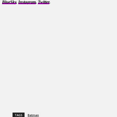
BlueSky
,
Instagram
,
Twitter
.
TAGS
Batman