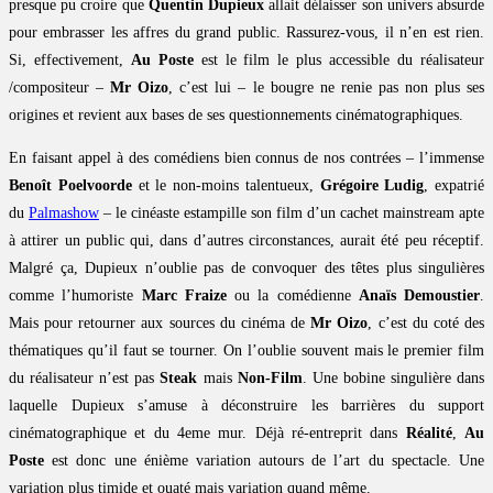
presque pu croire que
Quentin Dupieux
allait délaisser son univers absurde
pour embrasser les affres du grand public. Rassurez-vous, il n’en est rien.
Si, effectivement,
Au Poste
est le film le plus accessible du réalisateur
/compositeur –
Mr Oizo
, c’est lui – le bougre ne renie pas non plus ses
origines et revient aux bases de ses questionnements cinématographiques.
En faisant appel à des comédiens bien connus de nos contrées – l’immense
Benoît Poelvoorde
et le non-moins talentueux,
Grégoire Ludig
, expatrié
du
Palmashow
– le cinéaste estampille son film d’un cachet mainstream apte
à attirer un public qui, dans d’autres circonstances, aurait été peu réceptif.
Malgré ça, Dupieux n’oublie pas de convoquer des têtes plus singulières
comme l’humoriste
Marc Fraize
ou la comédienne
Anaïs Demoustier
.
Mais pour retourner aux sources du cinéma de
Mr Oizo
, c’est du coté des
thématiques qu’il faut se tourner. On l’oublie souvent mais le premier film
du réalisateur n’est pas
Steak
mais
Non-Film
. Une bobine singulière dans
laquelle Dupieux s’amuse à déconstruire les barrières du support
cinématographique et du 4eme mur. Déjà ré-entreprit dans
Réalité
,
Au
Poste
est donc une énième variation autours de l’art du spectacle. Une
variation plus timide et ouaté mais variation quand même.