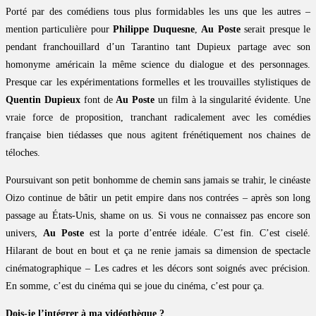
Porté par des comédiens tous plus formidables les uns que les autres –
mention particulière pour
Philippe Duquesne
,
Au Poste
serait presque le
pendant franchouillard d’un Tarantino tant Dupieux partage avec son
homonyme américain la même science du dialogue et des personnages.
Presque car les expérimentations formelles et les trouvailles stylistiques de
Quentin Dupieux
font de
Au Poste
un film à la singularité évidente. Une
vraie force de proposition, tranchant radicalement avec les comédies
française bien tiédasses que nous agitent frénétiquement nos chaines de
téloches.
Poursuivant son petit bonhomme de chemin sans jamais se trahir, le cinéaste
Oizo continue de bâtir un petit empire dans nos contrées – après son long
passage au États-Unis, shame on us. Si vous ne connaissez pas encore son
univers,
Au Poste
est la porte d’entrée idéale. C’est fin. C’est ciselé.
Hilarant de bout en bout et ça ne renie jamais sa dimension de spectacle
cinématographique – Les cadres et les décors sont soignés avec précision.
En somme, c’est du cinéma qui se joue du cinéma, c’est pour ça.
Dois-je l’intégrer à ma vidéothèque ?