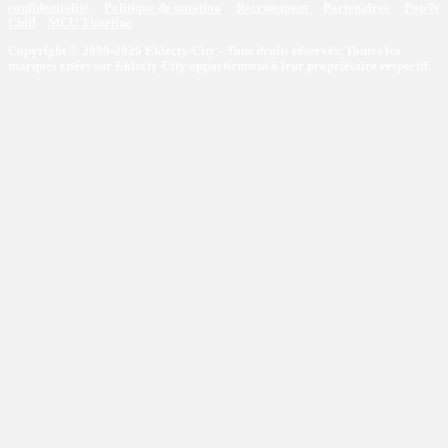
confidentialité
Politique de notation
Recrutement
Partenaires
Pop'N
Chill
MCU Timeline
Copyright © 2009-2026 Eklecty-City - Tous droits réservés. Toutes les
marques citées sur Eklecty-City appartiennent à leur propriétaire respectif.