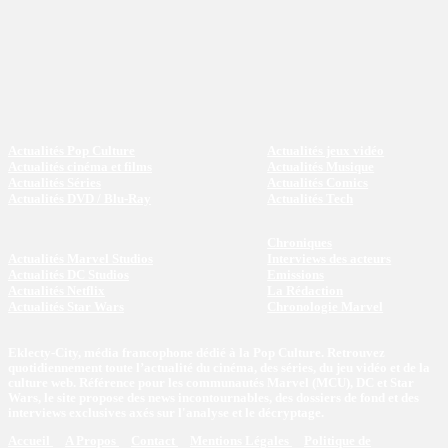
Actualités Pop Culture
Actualités jeux vidéo
Actualités cinéma et films
Actualités Musique
Actualités Séries
Actualités Comics
Actualités DVD / Blu-Ray
Actualités Tech
Chroniques
Actualités Marvel Studios
Interviews des acteurs
Actualités DC Studios
Emissions
Actualités Netflix
La Rédaction
Actualités Star Wars
Chronologie Marvel
Eklecty-City, média francophone dédié à la Pop Culture. Retrouvez
quotidiennement toute l’actualité du cinéma, des séries, du jeu vidéo et de la
culture web. Référence pour les communautés Marvel (MCU), DC et Star
Wars, le site propose des news incontournables, des dossiers de fond et des
interviews exclusives axés sur l'analyse et le décryptage.
Accueil
A Propos
Contact
Mentions Légales
Politique de