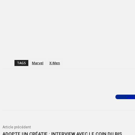
TAGS
Marvel
X-Men
Facebook
X
WhatsApp
Com
Article précédent
ADOPTE UN CRÉATIF : INTERVIEW AVEC LE COIN DU BIS