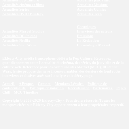
Actualités Pop Culture
Actualités jeux vidéo
Actualités cinéma et films
Actualités Musique
Actualités Séries
Actualités Comics
Actualités DVD / Blu-Ray
Actualités Tech
Chroniques
Actualités Marvel Studios
Interviews des acteurs
Actualités DC Studios
Emissions
Actualités Netflix
La Rédaction
Actualités Star Wars
Chronologie Marvel
Eklecty-City, média francophone dédié à la Pop Culture. Retrouvez
quotidiennement toute l’actualité du cinéma, des séries, du jeu vidéo et de la
culture web. Référence pour les communautés Marvel (MCU), DC et Star
Wars, le site propose des news incontournables, des dossiers de fond et des
interviews exclusives axés sur l'analyse et le décryptage.
Accueil
A Propos
Contact
Mentions Légales
Politique de
confidentialité
Politique de notation
Recrutement
Partenaires
Pop'N
Chill
MCU Timeline
Copyright © 2009-2026 Eklecty-City - Tous droits réservés. Toutes les
marques citées sur Eklecty-City appartiennent à leur propriétaire respectif.