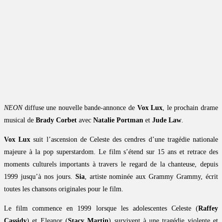
NEON
diffuse une nouvelle bande-annonce de
Vox Lux
, le prochain drame
musical de
Brady Corbet
avec
Natalie Portman
et
Jude Law
.
Vox Lux
suit l’ascension de Celeste des cendres d’une tragédie nationale
majeure à la pop superstardom. Le film s’étend sur 15 ans et retrace des
moments culturels importants à travers le regard de la chanteuse, depuis
1999 jusqu’à nos jours.
Sia
, artiste nominée aux Grammy Grammy, écrit
toutes les chansons originales pour le film.
Le film commence en 1999 lorsque les adolescentes Celeste (
Raffey
Cassidy
) et Eleanor (
Stacy Martin
) survivent à une tragédie violente et