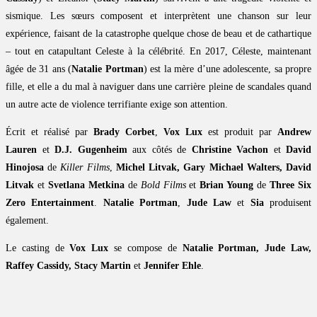
sismique. Les sœurs composent et interprètent une chanson sur leur
expérience, faisant de la catastrophe quelque chose de beau et de cathartique
– tout en catapultant Celeste à la célébrité. En 2017, Céleste, maintenant
âgée de 31 ans (
Natalie Portman
) est la mère d’une adolescente, sa propre
fille, et elle a du mal à naviguer dans une carrière pleine de scandales quand
un autre acte de violence terrifiante exige son attention.
Écrit et réalisé par
Brady Corbet
,
Vox Lux
est produit par
Andrew
Lauren
et
D.J. Gugenheim
aux côtés de
Christine Vachon
et
David
Hinojosa
de
Killer Films
,
Michel Litvak, Gary Michael Walters, David
Litvak
et
Svetlana Metkina
de
Bold Films
et
Brian Young
de
Three Six
Zero Entertainment
.
Natalie Portman
,
Jude Law
et
Sia
produisent
également.
Le casting de
Vox Lux
se compose de
Natalie Portman, Jude Law,
Raffey Cassidy, Stacy Martin
et
Jennifer Ehle
.