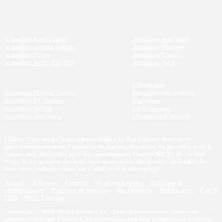
Actualités Pop Culture
Actualités jeux vidéo
Actualités cinéma et films
Actualités Musique
Actualités Séries
Actualités Comics
Actualités DVD / Blu-Ray
Actualités Tech
Chroniques
Actualités Marvel Studios
Interviews des acteurs
Actualités DC Studios
Emissions
Actualités Netflix
La Rédaction
Actualités Star Wars
Chronologie Marvel
Eklecty-City, média francophone dédié à la Pop Culture. Retrouvez
quotidiennement toute l’actualité du cinéma, des séries, du jeu vidéo et de la
culture web. Référence pour les communautés Marvel (MCU), DC et Star
Wars, le site propose des news incontournables, des dossiers de fond et des
interviews exclusives axés sur l'analyse et le décryptage.
Accueil
A Propos
Contact
Mentions Légales
Politique de
confidentialité
Politique de notation
Recrutement
Partenaires
Pop'N
Chill
MCU Timeline
Copyright © 2009-2026 Eklecty-City - Tous droits réservés. Toutes les
marques citées sur Eklecty-City appartiennent à leur propriétaire respectif.