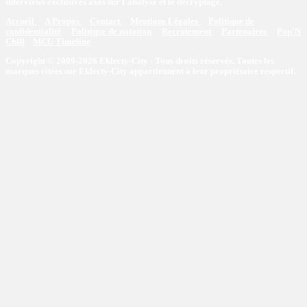
interviews exclusives axés sur l'analyse et le décryptage.
Accueil
A Propos
Contact
Mentions Légales
Politique de
confidentialité
Politique de notation
Recrutement
Partenaires
Pop'N
Chill
MCU Timeline
Copyright © 2009-2026 Eklecty-City - Tous droits réservés. Toutes les
marques citées sur Eklecty-City appartiennent à leur propriétaire respectif.