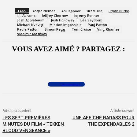
TAGS
Andre Nemec
Anil Kapoor
Brad Bird
Bryan Burke
J.J. Abrams
Jeffrey Chernov
Jeremy Renner
Josh Applebaum
Josh Holloway
Léa Seydoux
Michael Nyqvist
Mission Impossible
Paul Patton
Paula Patton
Simon Pegg
Tom Cruise
Ving Rhames
Vladimir Mashkov
VOUS AVEZ AIMÉ ? PARTAGEZ :
Facebook
X
WhatsApp
Commenter
Article précédent
Article suivant
LES SEPT PREMIÈRES
UNE AFFICHE BADASS POUR
MINUTES DU FILM « TEKKEN
THE EXPENDABLES 2
BLOOD VENGEANCE »