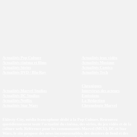
Actualités Pop Culture
Actualités jeux vidéo
Actualités cinéma et films
Actualités Musique
Actualités Séries
Actualités Comics
Actualités DVD / Blu-Ray
Actualités Tech
Chroniques
Actualités Marvel Studios
Interviews des acteurs
Actualités DC Studios
Emissions
Actualités Netflix
La Rédaction
Actualités Star Wars
Chronologie Marvel
Eklecty-City, média francophone dédié à la Pop Culture. Retrouvez
quotidiennement toute l’actualité du cinéma, des séries, du jeu vidéo et de la
culture web. Référence pour les communautés Marvel (MCU), DC et Star
Wars, le site propose des news incontournables, des dossiers de fond et des