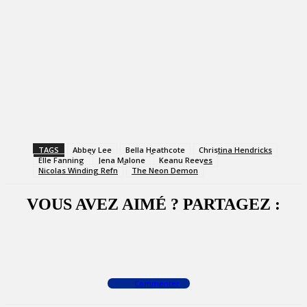
TAGS
Abbey Lee
Bella Heathcote
Christina Hendricks
Elle Fanning
Jena Malone
Keanu Reeves
Nicolas Winding Refn
The Neon Demon
VOUS AVEZ AIMÉ ? PARTAGEZ :
Facebook
X
WhatsApp
Commenter