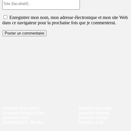
Site
(facultatif)
:
Enregistrer mon nom, mon adresse électronique et mon site Web
dans ce navigateur pour la prochaine fois que je commenterai.
Actualités Pop Culture
Actualités jeux vidéo
Actualités cinéma et films
Actualités Musique
Actualités Séries
Actualités Comics
Actualités DVD / Blu-Ray
Actualités Tech