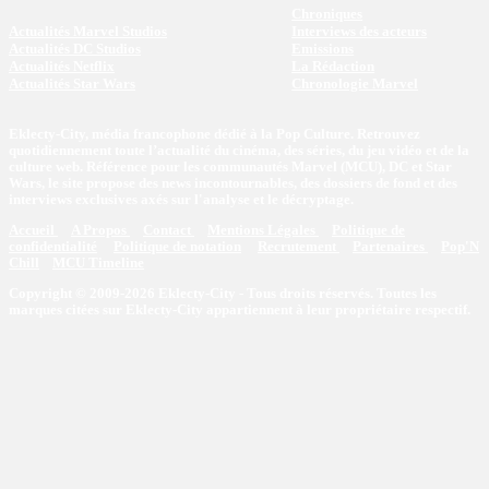
Chroniques
Actualités Marvel Studios
Interviews des acteurs
Actualités DC Studios
Emissions
Actualités Netflix
La Rédaction
Actualités Star Wars
Chronologie Marvel
Eklecty-City, média francophone dédié à la Pop Culture. Retrouvez
quotidiennement toute l’actualité du cinéma, des séries, du jeu vidéo et de la
culture web. Référence pour les communautés Marvel (MCU), DC et Star
Wars, le site propose des news incontournables, des dossiers de fond et des
interviews exclusives axés sur l'analyse et le décryptage.
Accueil
A Propos
Contact
Mentions Légales
Politique de
confidentialité
Politique de notation
Recrutement
Partenaires
Pop'N
Chill
MCU Timeline
Copyright © 2009-2026 Eklecty-City - Tous droits réservés. Toutes les
marques citées sur Eklecty-City appartiennent à leur propriétaire respectif.