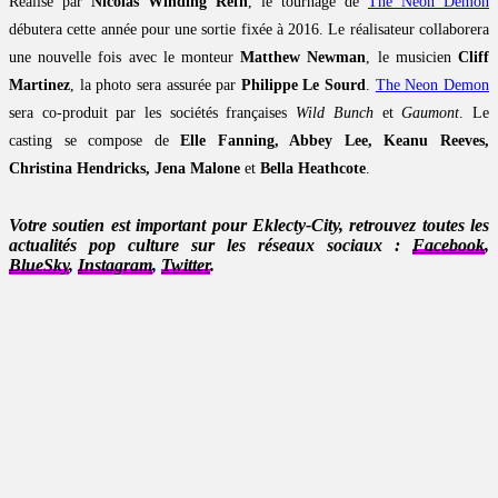
Réalisé par
Nicolas Winding Refn
, le tournage de
The Neon Demon
débutera cette année pour une sortie fixée à 2016. Le réalisateur collaborera
une nouvelle fois avec le monteur
Matthew Newman
, le musicien
Cliff
Martinez
, la photo sera assurée par
Philippe Le Sourd
.
The Neon Demon
sera co-produit par les sociétés françaises
Wild Bunch
et
Gaumont
. Le
casting se compose de
Elle Fanning, Abbey Lee, Keanu Reeves,
Christina Hendricks, Jena Malone
et
Bella Heathcote
.
Votre soutien est important pour Eklecty-City, retrouvez toutes les
actualités pop culture sur les réseaux sociaux :
Facebook
,
BlueSky
,
Instagram
,
Twitter
.