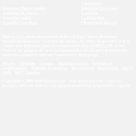
Chroniques
Actualités Marvel Studios
Interviews des acteurs
Actualités DC Studios
Emissions
Actualités Netflix
La Rédaction
Actualités Star Wars
Chronologie Marvel
Eklecty-City, média francophone dédié à la Pop Culture. Retrouvez
quotidiennement toute l’actualité du cinéma, des séries, du jeu vidéo et de la
culture web. Référence pour les communautés Marvel (MCU), DC et Star
Wars, le site propose des news incontournables, des dossiers de fond et des
interviews exclusives axés sur l'analyse et le décryptage.
Accueil
A Propos
Contact
Mentions Légales
Politique de
confidentialité
Politique de notation
Recrutement
Partenaires
Pop'N
Chill
MCU Timeline
Copyright © 2009-2026 Eklecty-City - Tous droits réservés. Toutes les
marques citées sur Eklecty-City appartiennent à leur propriétaire respectif.