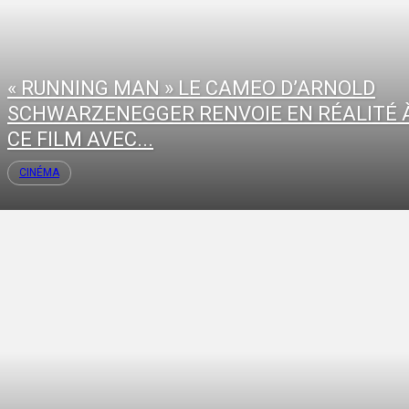
« RUNNING MAN » LE CAMEO D’ARNOLD
SCHWARZENEGGER RENVOIE EN RÉALITÉ 
CE FILM AVEC...
CINÉMA