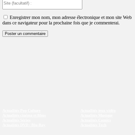
(facultatif)
:
Enregistrer mon nom, mon adresse électronique et mon site Web
dans ce navigateur pour la prochaine fois que je commenterai.
Actualités Pop Culture
Actualités jeux vidéo
Actualités cinéma et films
Actualités Musique
Actualités Séries
Actualités Comics
Actualités DVD / Blu-Ray
Actualités Tech