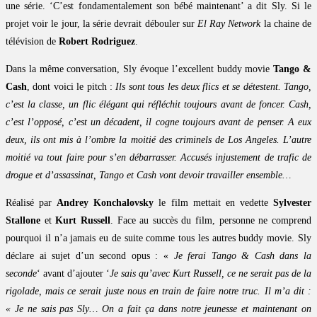
une série. ‘C’est fondamentalement son bébé maintenant’ a dit Sly. Si le
projet voir le jour, la série devrait débouler sur
El Ray Network
la chaine de
télévision de
Robert Rodriguez
.
Dans la même conversation, Sly évoque l’excellent buddy movie
Tango &
Cash
, dont voici le pitch :
Ils sont tous les deux flics et se détestent. Tango,
c’est la classe, un flic élégant qui réfléchit toujours avant de foncer. Cash,
c’est l’opposé, c’est un décadent, il cogne toujours avant de penser. A eux
deux, ils ont mis à l’ombre la moitié des criminels de Los Angeles. L’autre
moitié va tout faire pour s’en débarrasser. Accusés injustement de trafic de
drogue et d’assassinat, Tango et Cash vont devoir travailler ensemble…
Réalisé par
Andrey Konchalovsky
le film mettait en vedette
Sylvester
Stallone
et
Kurt Russell
. Face au succès du film, personne ne comprend
pourquoi il n’a jamais eu de suite comme tous les autres buddy movie. Sly
déclare ai sujet d’un second opus : «
Je ferai Tango & Cash dans la
seconde
‘ avant d’ajouter ‘
Je sais qu’avec Kurt Russell, ce ne serait pas de la
rigolade, mais ce serait juste nous en train de faire notre truc. Il m’a dit :
« Je ne sais pas Sly… On a fait ça dans notre jeunesse et maintenant on