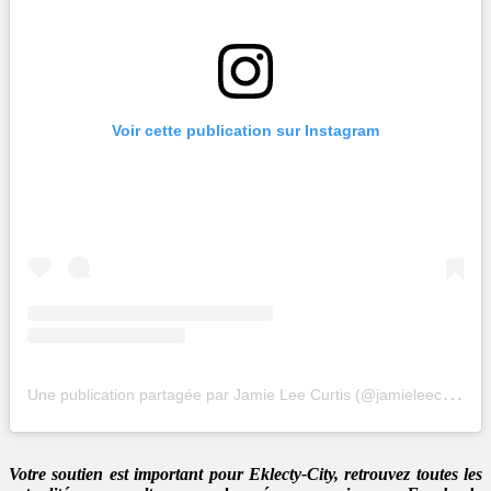
Voir cette publication sur Instagram
U
ne publication partagée par Jamie Lee Curtis (@jamieleecurtis)
Votre soutien est important pour Eklecty-City, retrouvez toutes les