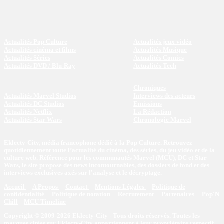
Actualités Pop Culture
Actualités jeux vidéo
Actualités cinéma et films
Actualités Musique
Actualités Séries
Actualités Comics
Actualités DVD / Blu-Ray
Actualités Tech
Chroniques
Actualités Marvel Studios
Interviews des acteurs
Actualités DC Studios
Emissions
Actualités Netflix
La Rédaction
Actualités Star Wars
Chronologie Marvel
Eklecty-City, média francophone dédié à la Pop Culture. Retrouvez
quotidiennement toute l’actualité du cinéma, des séries, du jeu vidéo et de la
culture web. Référence pour les communautés Marvel (MCU), DC et Star
Wars, le site propose des news incontournables, des dossiers de fond et des
interviews exclusives axés sur l'analyse et le décryptage.
Accueil
A Propos
Contact
Mentions Légales
Politique de
confidentialité
Politique de notation
Recrutement
Partenaires
Pop'N
Chill
MCU Timeline
Copyright © 2009-2026 Eklecty-City - Tous droits réservés. Toutes les
marques citées sur Eklecty-City appartiennent à leur propriétaire respectif.