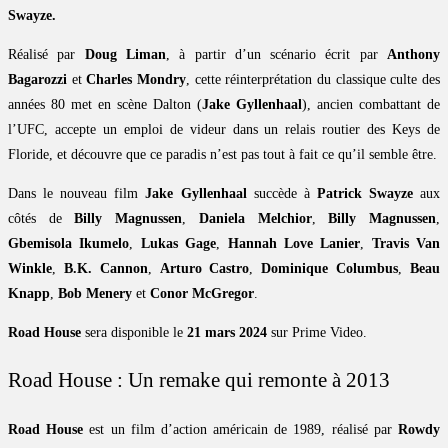
Swayze.
Réalisé par
Doug Liman
, à partir d’un scénario écrit par
Anthony
Bagarozzi
et
Charles Mondry
, cette réinterprétation du classique culte des
années 80 met en scène Dalton (
Jake Gyllenhaal
), ancien combattant de
l’UFC, accepte un emploi de videur dans un relais routier des Keys de
Floride, et découvre que ce paradis n’est pas tout à fait ce qu’il semble être.
Dans le nouveau film
Jake Gyllenhaal
succède à
Patrick Swayze
aux
côtés de
Billy Magnussen
,
Daniela Melchior
,
Billy Magnussen
,
Gbemisola Ikumelo
,
Lukas Gage
,
Hannah Love Lanier
,
Travis Van
Winkle
,
B.K. Cannon
,
Arturo Castro
,
Dominique Columbus
,
Beau
Knapp
,
Bob Menery
et
Conor McGregor
.
Road House
sera disponible le
21 mars 2024
sur Prime Video.
Road House : Un remake qui remonte à 2013
Road House
est un film d’action américain de 1989, réalisé par
Rowdy