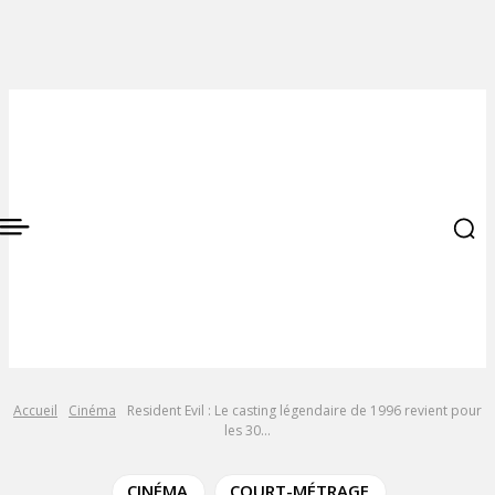
Accueil
Cinéma
Resident Evil : Le casting légendaire de 1996 revient pour
les 30...
CINÉMA
COURT-MÉTRAGE