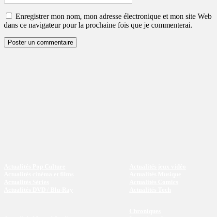
:
Enregistrer mon nom, mon adresse électronique et mon site Web
dans ce navigateur pour la prochaine fois que je commenterai.
Actualités Pop Culture
Actualités jeux vidéo
Actualités cinéma et films
Actualités Musique
Actualités Séries
Actualités Comics
Actualités DVD / Blu-Ray
Actualités Tech
Chroniques