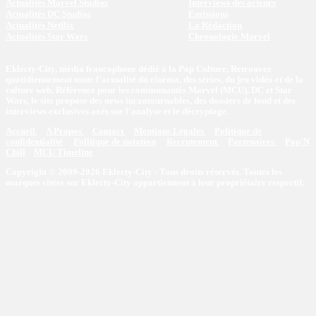
Actualités Marvel Studios
Interviews des acteurs
Actualités DC Studios
Emissions
Actualités Netflix
La Rédaction
Actualités Star Wars
Chronologie Marvel
Eklecty-City, média francophone dédié à la Pop Culture. Retrouvez
quotidiennement toute l’actualité du cinéma, des séries, du jeu vidéo et de la
culture web. Référence pour les communautés Marvel (MCU), DC et Star
Wars, le site propose des news incontournables, des dossiers de fond et des
interviews exclusives axés sur l'analyse et le décryptage.
Accueil
A Propos
Contact
Mentions Légales
Politique de
confidentialité
Politique de notation
Recrutement
Partenaires
Pop'N
Chill
MCU Timeline
Copyright © 2009-2026 Eklecty-City - Tous droits réservés. Toutes les
marques citées sur Eklecty-City appartiennent à leur propriétaire respectif.