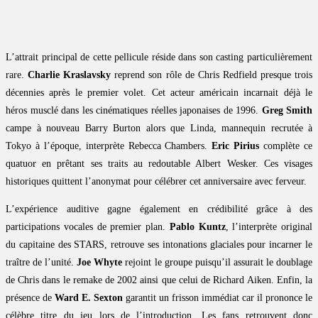
L’attrait principal de cette pellicule réside dans son casting particulièrement
rare.
Charlie Kraslavsky
reprend son rôle de Chris Redfield presque trois
décennies après le premier volet. Cet acteur américain incarnait déjà le
héros musclé dans les cinématiques réelles japonaises de 1996.
Greg Smith
campe à nouveau Barry Burton alors que Linda, mannequin recrutée à
Tokyo à l’époque, interprète Rebecca Chambers.
Eric Pirius
complète ce
quatuor en prêtant ses traits au redoutable Albert Wesker. Ces visages
historiques quittent l’anonymat pour célébrer cet anniversaire avec ferveur.
L’expérience auditive gagne également en crédibilité grâce à des
participations vocales de premier plan.
Pablo Kuntz
, l’interprète original
du capitaine des STARS, retrouve ses intonations glaciales pour incarner le
traître de l’unité.
Joe Whyte
rejoint le groupe puisqu’il assurait le doublage
de Chris dans le remake de 2002 ainsi que celui de Richard Aiken. Enfin, la
présence de
Ward E. Sexton
garantit un frisson immédiat car il prononce le
célèbre titre du jeu lors de l’introduction. Les fans retrouvent donc