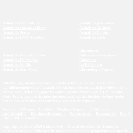
Actualités Pop Culture
Actualités jeux vidéo
Actualités cinéma et films
Actualités Musique
Actualités Séries
Actualités Comics
Actualités DVD / Blu-Ray
Actualités Tech
Chroniques
Actualités Marvel Studios
Interviews des acteurs
Actualités DC Studios
Emissions
Actualités Netflix
La Rédaction
Actualités Star Wars
Chronologie Marvel
Eklecty-City, média francophone dédié à la Pop Culture. Retrouvez
quotidiennement toute l’actualité du cinéma, des séries, du jeu vidéo et de la
culture web. Référence pour les communautés Marvel (MCU), DC et Star
Wars, le site propose des news incontournables, des dossiers de fond et des
interviews exclusives axés sur l'analyse et le décryptage.
Accueil
A Propos
Contact
Mentions Légales
Politique de
confidentialité
Politique de notation
Recrutement
Partenaires
Pop'N
Chill
MCU Timeline
Copyright © 2009-2026 Eklecty-City - Tous droits réservés. Toutes les
marques citées sur Eklecty-City appartiennent à leur propriétaire respectif.