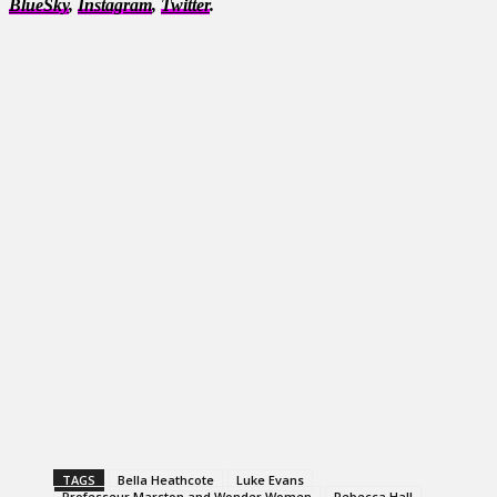
BlueSky
,
Instagram
,
Twitter
.
TAGS
Bella Heathcote
Luke Evans
Professeur Marston and Wonder Women
Rebecca Hall