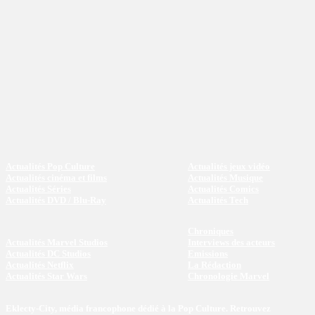
Actualités Pop Culture
Actualités jeux vidéo
Actualités cinéma et films
Actualités Musique
Actualités Séries
Actualités Comics
Actualités DVD / Blu-Ray
Actualités Tech
Chroniques
Actualités Marvel Studios
Interviews des acteurs
Actualités DC Studios
Emissions
Actualités Netflix
La Rédaction
Actualités Star Wars
Chronologie Marvel
Eklecty-City, média francophone dédié à la Pop Culture. Retrouvez