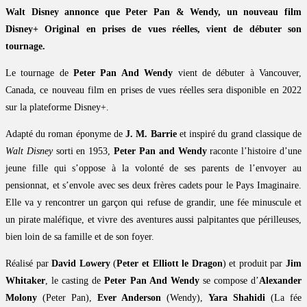
Walt Disney annonce que Peter Pan & Wendy, un nouveau film
Disney+ Original en prises de vues réelles, vient de débuter son
tournage.
Le tournage de
Peter Pan And Wendy
vient de débuter à Vancouver,
Canada, ce nouveau film en prises de vues réelles sera disponible en 2022
sur la plateforme Disney+.
Adapté du roman éponyme de
J. M. Barrie
et inspiré du grand classique de
Walt Disney
sorti en 1953,
Peter Pan and Wendy
raconte l’histoire d’une
jeune fille qui s’oppose à la volonté de ses parents de l’envoyer au
pensionnat, et s’envole avec ses deux frères cadets pour le Pays Imaginaire.
Elle va y rencontrer un garçon qui refuse de grandir, une fée minuscule et
un pirate maléfique, et vivre des aventures aussi palpitantes que périlleuses,
bien loin de sa famille et de son foyer.
Réalisé par
David Lowery
(
Peter et Elliott le Dragon
) et produit par
Jim
Whitaker
, le casting de
Peter Pan And Wendy
se compose d’
Alexander
Molony
(Peter Pan),
Ever Anderson
(Wendy),
Yara Shahidi
(La fée