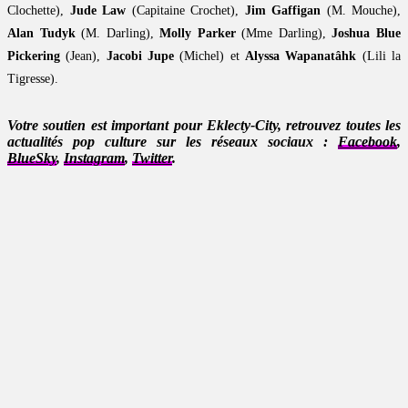
Clochette),
Jude Law
(Capitaine Crochet),
Jim Gaffigan
(M. Mouche),
Alan Tudyk
(M. Darling),
Molly Parker
(Mme Darling),
Joshua Blue
Pickering
(Jean),
Jacobi Jupe
(Michel) et
Alyssa Wapanatâhk
(Lili la
Tigresse).
Votre soutien est important pour Eklecty-City, retrouvez toutes les
actualités pop culture sur les réseaux sociaux :
Facebook
,
BlueSky
,
Instagram
,
Twitter
.