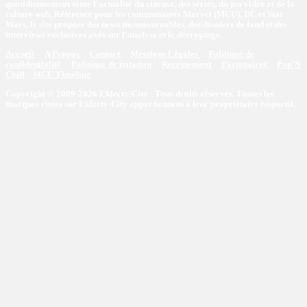
quotidiennement toute l’actualité du cinéma, des séries, du jeu vidéo et de la
culture web. Référence pour les communautés Marvel (MCU), DC et Star
Wars, le site propose des news incontournables, des dossiers de fond et des
interviews exclusives axés sur l'analyse et le décryptage.
Accueil
A Propos
Contact
Mentions Légales
Politique de
confidentialité
Politique de notation
Recrutement
Partenaires
Pop'N
Chill
MCU Timeline
Copyright © 2009-2026 Eklecty-City - Tous droits réservés. Toutes les
marques citées sur Eklecty-City appartiennent à leur propriétaire respectif.