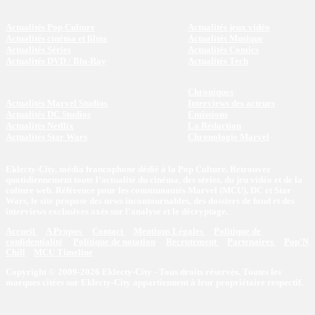
Actualités Pop Culture
Actualités jeux vidéo
Actualités cinéma et films
Actualités Musique
Actualités Séries
Actualités Comics
Actualités DVD / Blu-Ray
Actualités Tech
Chroniques
Actualités Marvel Studios
Interviews des acteurs
Actualités DC Studios
Emissions
Actualités Netflix
La Rédaction
Actualités Star Wars
Chronologie Marvel
Eklecty-City, média francophone dédié à la Pop Culture. Retrouvez
quotidiennement toute l’actualité du cinéma, des séries, du jeu vidéo et de la
culture web. Référence pour les communautés Marvel (MCU), DC et Star
Wars, le site propose des news incontournables, des dossiers de fond et des
interviews exclusives axés sur l'analyse et le décryptage.
Accueil
A Propos
Contact
Mentions Légales
Politique de
confidentialité
Politique de notation
Recrutement
Partenaires
Pop'N
Chill
MCU Timeline
Copyright © 2009-2026 Eklecty-City - Tous droits réservés. Toutes les
marques citées sur Eklecty-City appartiennent à leur propriétaire respectif.