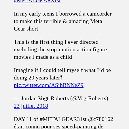
#METALGEAR31st
In my early teens I borrowed a camcorder
to make this terrible & amazing Metal
Gear short
This is the first thing I ever directed
excluding the stop-motion action figure
movies I made as a child
Imagine if I could tell myself what I’d be
doing 20 years later❗️
pic.twitter.com/ASihRNNeZ9
— Jordan Vogt-Roberts (@VogtRoberts)
23 juillet 2018
DAY 11 of #METALGEAR31st @c780162
était connu pour ses speed-painting de