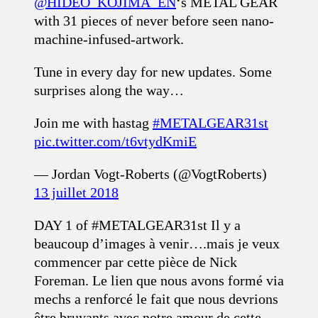
@HIDEO_KOJIMA_EN
‘s METAL GEAR
with 31 pieces of never before seen nano-
machine-infused-artwork.
Tune in every day for new updates. Some
surprises along the way…
Join me with hastag
#METALGEAR31st
pic.twitter.com/t6vtydKmiE
— Jordan Vogt-Roberts (@VogtRoberts)
13 juillet 2018
DAY 1 of #METALGEAR31st Il y a
beaucoup d’images à venir….mais je veux
commencer par cette pièce de Nick
Foreman. Le lien que nous avons formé via
mechs a renforcé le fait que nous devrions
être bruyants avec notre amour de cette