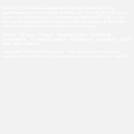
Eklecty-City, média francophone dédié à la Pop Culture. Retrouvez
quotidiennement toute l’actualité du cinéma, des séries, du jeu vidéo et de la
culture web. Référence pour les communautés Marvel (MCU), DC et Star
Wars, le site propose des news incontournables, des dossiers de fond et des
interviews exclusives axés sur l'analyse et le décryptage.
Accueil
A Propos
Contact
Mentions Légales
Politique de
confidentialité
Politique de notation
Recrutement
Partenaires
Pop'N
Chill
MCU Timeline
Copyright © 2009-2026 Eklecty-City - Tous droits réservés. Toutes les
marques citées sur Eklecty-City appartiennent à leur propriétaire respectif.