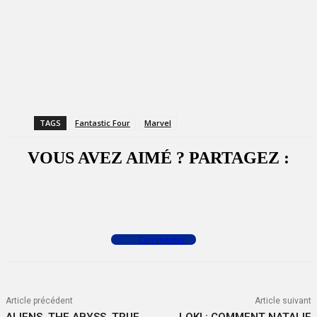
TAGS
Fantastic Four
Marvel
VOUS AVEZ AIMÉ ? PARTAGEZ :
Facebook
X
WhatsApp
Commenter
Article précédent
Article suivant
ALIENS, THE ABYSS, TRUE
LOKI : COMMENT NATALIE