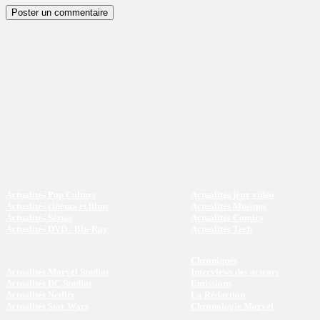
Actualités Pop Culture
Actualités jeux vidéo
Actualités cinéma et films
Actualités Musique
Actualités Séries
Actualités Comics
Actualités DVD / Blu-Ray
Actualités Tech
Chroniques
Actualités Marvel Studios
Interviews des acteurs
Actualités DC Studios
Emissions
Actualités Netflix
La Rédaction
Actualités Star Wars
Chronologie Marvel