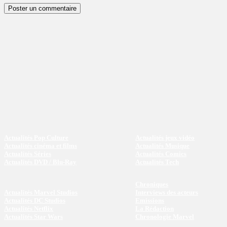
Actualités Pop Culture
Actualités jeux vidéo
Actualités cinéma et films
Actualités Musique
Actualités Séries
Actualités Comics
Actualités DVD / Blu-Ray
Actualités Tech
Chroniques
Actualités Marvel Studios
Interviews des acteurs
Actualités DC Studios
Emissions
Actualités Netflix
La Rédaction
Actualités Star Wars
Chronologie Marvel