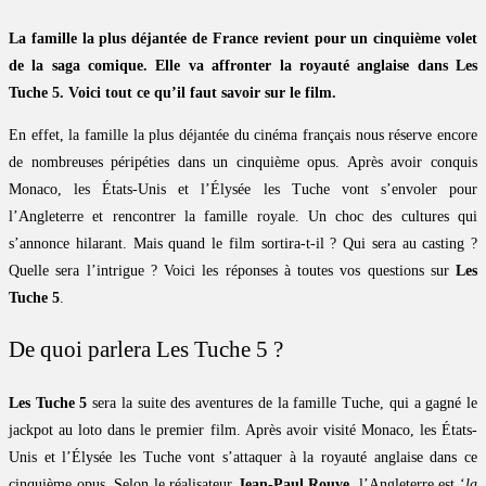
La famille la plus déjantée de France revient pour un cinquième volet
de la saga comique. Elle va affronter la royauté anglaise dans Les
Tuche 5. Voici tout ce qu’il faut savoir sur le film.
En effet, la famille la plus déjantée du cinéma français nous réserve encore
de nombreuses péripéties dans un cinquième opus. Après avoir conquis
Monaco, les États-Unis et l’Élysée les Tuche vont s’envoler pour
l’Angleterre et rencontrer la famille royale. Un choc des cultures qui
s’annonce hilarant. Mais quand le film sortira-t-il ? Qui sera au casting ?
Quelle sera l’intrigue ? Voici les réponses à toutes vos questions sur
Les
Tuche 5
.
De quoi parlera Les Tuche 5 ?
Les Tuche 5
sera la suite des aventures de la famille Tuche, qui a gagné le
jackpot au loto dans le premier film. Après avoir visité Monaco, les États-
Unis et l’Élysée les Tuche vont s’attaquer à la royauté anglaise dans ce
cinquième opus. Selon le réalisateur
Jean-Paul Rouve
, l’Angleterre est ‘
la