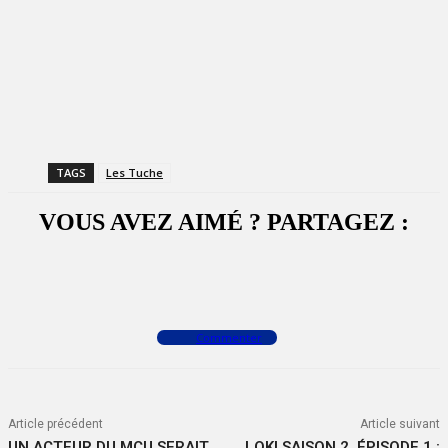
TAGS
Les Tuche
VOUS AVEZ AIMÉ ? PARTAGEZ :
Facebook
X
WhatsApp
Commenter
Article précédent
Article suivant
UN ACTEUR DU MCU SERAIT
LOKI SAISON 2, ÉPISODE 1 :