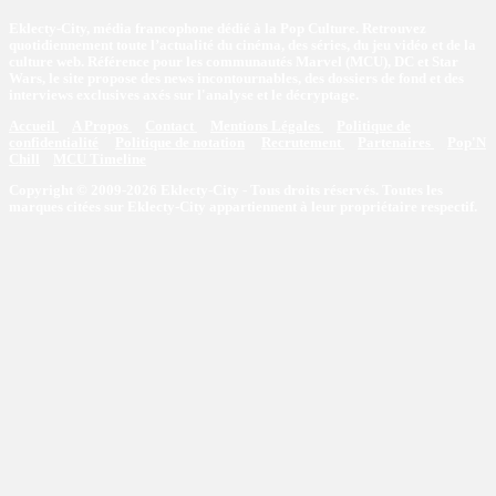
Eklecty-City, média francophone dédié à la Pop Culture. Retrouvez
quotidiennement toute l’actualité du cinéma, des séries, du jeu vidéo et de la
culture web. Référence pour les communautés Marvel (MCU), DC et Star
Wars, le site propose des news incontournables, des dossiers de fond et des
interviews exclusives axés sur l'analyse et le décryptage.
Accueil
A Propos
Contact
Mentions Légales
Politique de
confidentialité
Politique de notation
Recrutement
Partenaires
Pop'N
Chill
MCU Timeline
Copyright © 2009-2026 Eklecty-City - Tous droits réservés. Toutes les
marques citées sur Eklecty-City appartiennent à leur propriétaire respectif.