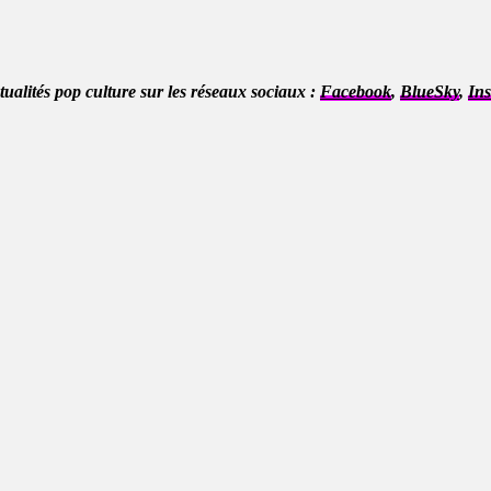
ctualités pop culture sur les réseaux sociaux :
Facebook
,
BlueSky
,
In