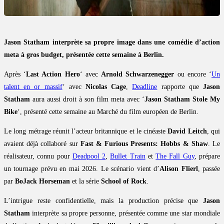
Jason Statham interprète sa propre image dans une comédie d’action
meta à gros budget, présentée cette semaine à Berlin.
Après ‘
Last Action Hero
‘ avec
Arnold Schwarzenegger
ou encore ‘
Un
talent en or massif
‘ avec
Nicolas Cage
,
Deadline
rapporte que
Jason
Statham
aura aussi droit à son film meta avec ‘
Jason Statham Stole My
Bike
‘, présenté cette semaine au Marché du film européen de Berlin.
Le long métrage réunit l’acteur britannique et le cinéaste
David Leitch
, qui
avaient déjà collaboré sur
Fast & Furious Presents: Hobbs & Shaw
. Le
réalisateur, connu pour
Deadpool 2
,
Bullet Train
et
The Fall Guy
, prépare
un tournage prévu en mai 2026. Le scénario vient d’
Alison Flierl
, passée
par
BoJack Horseman
et la série
School of Rock
.
L’intrigue reste confidentielle, mais la production précise que
Jason
Statham
interprète sa propre personne, présentée comme une star mondiale