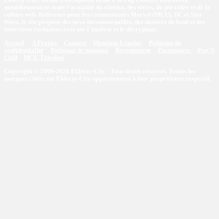
quotidiennement toute l’actualité du cinéma, des séries, du jeu vidéo et de la
culture web. Référence pour les communautés Marvel (MCU), DC et Star
Wars, le site propose des news incontournables, des dossiers de fond et des
interviews exclusives axés sur l'analyse et le décryptage.
Accueil
A Propos
Contact
Mentions Légales
Politique de
confidentialité
Politique de notation
Recrutement
Partenaires
Pop'N
Chill
MCU Timeline
Copyright © 2009-2026 Eklecty-City - Tous droits réservés. Toutes les
marques citées sur Eklecty-City appartiennent à leur propriétaire respectif.