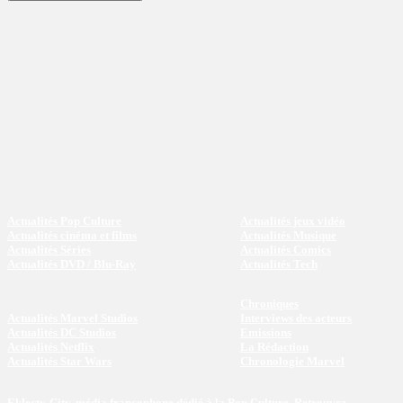
Actualités Pop Culture
Actualités jeux vidéo
Actualités cinéma et films
Actualités Musique
Actualités Séries
Actualités Comics
Actualités DVD / Blu-Ray
Actualités Tech
Chroniques
Actualités Marvel Studios
Interviews des acteurs
Actualités DC Studios
Emissions
Actualités Netflix
La Rédaction
Actualités Star Wars
Chronologie Marvel
Eklecty-City, média francophone dédié à la Pop Culture. Retrouvez