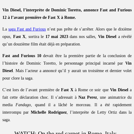
Vin Diesel, l’interprète de Dominic Toretto, annonce Fast and Furious
12 à l’avant première de Fast X à Rome.
La
saga Fast and Furious
n’est pas prête de s’arrêter. Alors que le dixième
opus,
Fast X
, sortira le
17 mai 2023
dans nos salles,
Vin Diesel
a révélé
qu’un douzième film était déjà en préparation.
Fast and Furious 10
devait être la première partie de la conclusion de
l’histoire de Dominic Toretto, le personnage principal incarné par
Vin
Diesel
. Mais l’acteur a annoncé qu’il y aurait un troisième et dernier volet
pour clore la saga.
C’est lors de l’avant première de
Fast X
à Rome ce soir que
Vin Diesel
a
fait cette déclaration choc. Il s’adressait à
Naz Perez
, une animatrice du
media
Fandago
, quand il a lâché le morceau. Il a été rapidement
interrompu par
Michelle Rodriguez
, l’interprète de Letty Ortiz dans la
saga.
WATCH: On the red carpet in Rome, Italy,