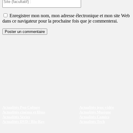
(facultatif)
:
Enregistrer mon nom, mon adresse électronique et mon site Web
dans ce navigateur pour la prochaine fois que je commenterai.
Actualités Pop Culture
Actualités jeux vidéo
Actualités cinéma et films
Actualités Musique
Actualités Séries
Actualités Comics
Actualités DVD / Blu-Ray
Actualités Tech