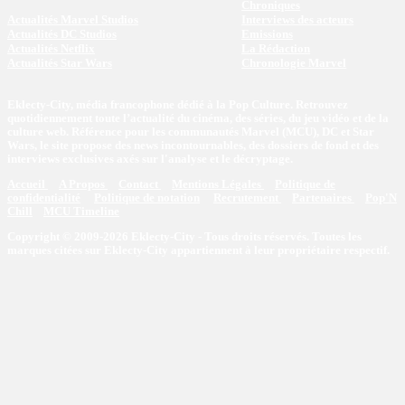
Chroniques
Actualités Marvel Studios
Interviews des acteurs
Actualités DC Studios
Emissions
Actualités Netflix
La Rédaction
Actualités Star Wars
Chronologie Marvel
Eklecty-City, média francophone dédié à la Pop Culture. Retrouvez
quotidiennement toute l’actualité du cinéma, des séries, du jeu vidéo et de la
culture web. Référence pour les communautés Marvel (MCU), DC et Star
Wars, le site propose des news incontournables, des dossiers de fond et des
interviews exclusives axés sur l'analyse et le décryptage.
Accueil
A Propos
Contact
Mentions Légales
Politique de
confidentialité
Politique de notation
Recrutement
Partenaires
Pop'N
Chill
MCU Timeline
Copyright © 2009-2026 Eklecty-City - Tous droits réservés. Toutes les
marques citées sur Eklecty-City appartiennent à leur propriétaire respectif.