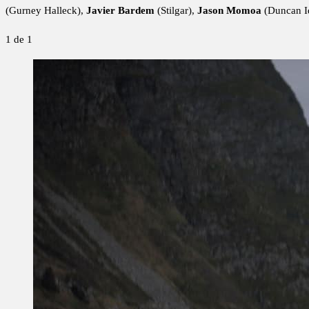
(Gurney Halleck),
Javier Bardem
(Stilgar),
Jason Momoa
(Duncan I
1
de 1