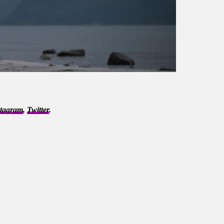
stagram
,
Twitter
.