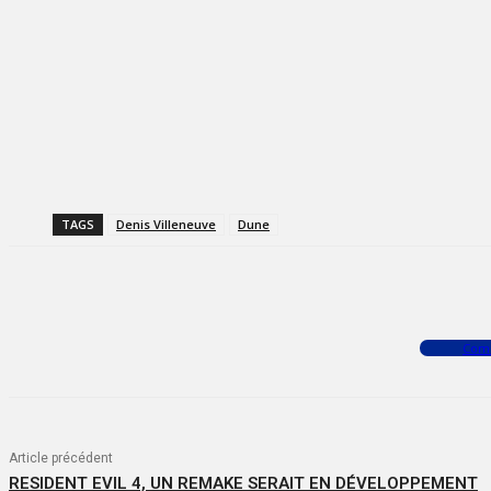
TAGS
Denis Villeneuve
Dune
Facebook
X
WhatsApp
Com
Article précédent
RESIDENT EVIL 4, UN REMAKE SERAIT EN DÉVELOPPEMENT