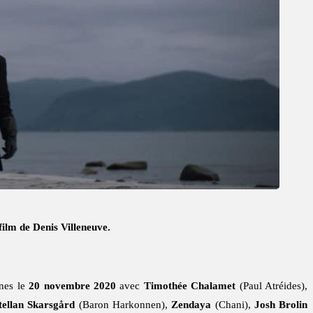
film de Denis Villeneuve.
ines le
20 novembre 2020
avec
Timothée Chalamet
(Paul Atréides),
tellan Skarsgård
(Baron Harkonnen),
Zendaya
(Chani),
Josh Brolin