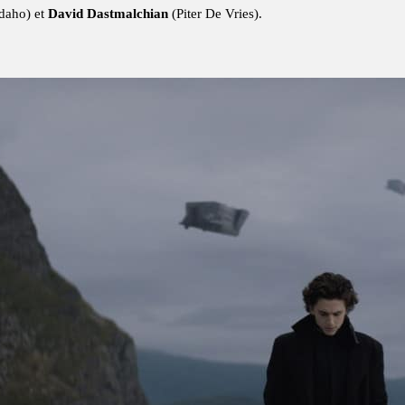
daho) et
David Dastmalchian
(Piter De Vries).