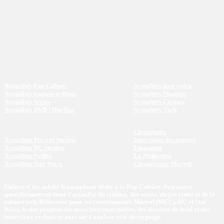
Actualités Pop Culture
Actualités jeux vidéo
Actualités cinéma et films
Actualités Musique
Actualités Séries
Actualités Comics
Actualités DVD / Blu-Ray
Actualités Tech
Chroniques
Actualités Marvel Studios
Interviews des acteurs
Actualités DC Studios
Emissions
Actualités Netflix
La Rédaction
Actualités Star Wars
Chronologie Marvel
Eklecty-City, média francophone dédié à la Pop Culture. Retrouvez
quotidiennement toute l’actualité du cinéma, des séries, du jeu vidéo et de la
culture web. Référence pour les communautés Marvel (MCU), DC et Star
Wars, le site propose des news incontournables, des dossiers de fond et des
interviews exclusives axés sur l'analyse et le décryptage.