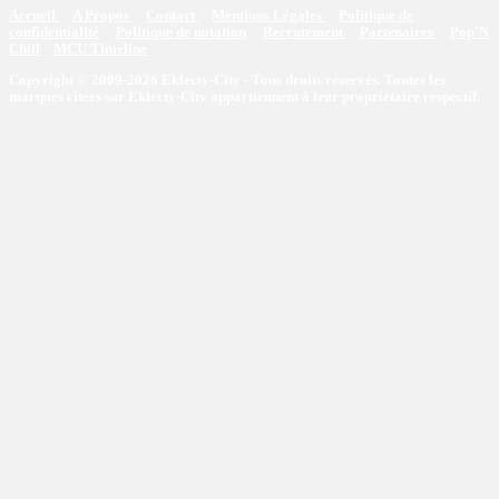
Accueil
A Propos
Contact
Mentions Légales
Politique de
confidentialité
Politique de notation
Recrutement
Partenaires
Pop'N
Chill
MCU Timeline
Copyright © 2009-2026 Eklecty-City - Tous droits réservés. Toutes les
marques citées sur Eklecty-City appartiennent à leur propriétaire respectif.