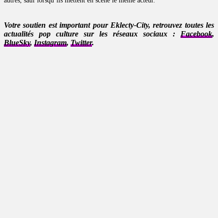
autres, sauf lorsqu’ils mettent en scène le même acteur.
Votre soutien est important pour Eklecty-City, retrouvez toutes les
actualités pop culture sur les réseaux sociaux :
Facebook
,
BlueSky
,
Instagram
,
Twitter
.