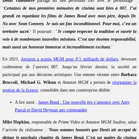
Denis Villeneuve
partage un lien personnel fort avec le personnage :
‘
Certaines de mes premières mémoires de cinéma sont liées à 007. J’ai
grandi en regardant les films de James Bond avec mon père, depuis Dr.
No avec Sean Connery. Je suis un fan inconditionnel. Pour moi, c’est un
territoire sacré.
‘ Il poursuit : ‘
Je compte respecter la tradition et ouvrir la
voie à de nombreuses nouvelles missions. C’est une énorme responsabilité,
mais aussi un honneur immense et incroyablement excitant.
‘
En 2021,
Amazon a acquis MGM pour 8,5 milliards de dollars
, devenant
codétenteur de l’univers 007. Jusqu’en février dernier, la société ne
participait pas aux décisions artistiques. Une entente récente entre
Barbara
Broccoli
,
Michael G. Wilson
et
Amazon MGM
a permis de
réorganiser la
gestion de la licence
, consolidée dans une coentreprise dédiée.
A lire aussi :
James Bond : Une nouvelle ère s’annonce avec Amy
Pascal et David Heyman aux commandes
Mike Hopkins
, responsable de
Prime Video
et
Amazon MGM Studios
, salue
l’arrivée du réalisateur : ‘
Nous sommes honorés que Denis ait accepté de
diriger le prochain chapitre de James Bond. C’est un maître du cinéma