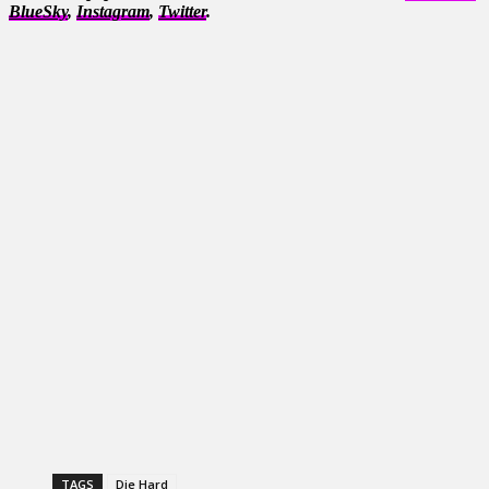
BlueSky
,
Instagram
,
Twitter
.
TAGS
Die Hard