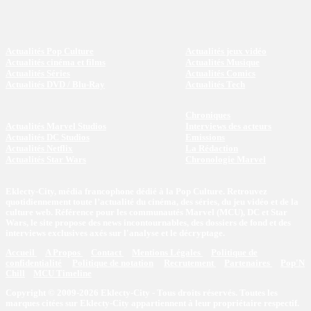
Actualités Pop Culture
Actualités jeux vidéo
Actualités cinéma et films
Actualités Musique
Actualités Séries
Actualités Comics
Actualités DVD / Blu-Ray
Actualités Tech
Chroniques
Actualités Marvel Studios
Interviews des acteurs
Actualités DC Studios
Emissions
Actualités Netflix
La Rédaction
Actualités Star Wars
Chronologie Marvel
Eklecty-City, média francophone dédié à la Pop Culture. Retrouvez
quotidiennement toute l’actualité du cinéma, des séries, du jeu vidéo et de la
culture web. Référence pour les communautés Marvel (MCU), DC et Star
Wars, le site propose des news incontournables, des dossiers de fond et des
interviews exclusives axés sur l'analyse et le décryptage.
Accueil
A Propos
Contact
Mentions Légales
Politique de
confidentialité
Politique de notation
Recrutement
Partenaires
Pop'N
Chill
MCU Timeline
Copyright © 2009-2026 Eklecty-City - Tous droits réservés. Toutes les
marques citées sur Eklecty-City appartiennent à leur propriétaire respectif.