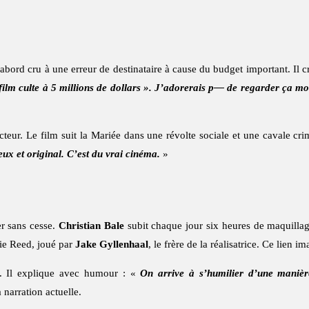
 d’abord cru à une erreur de destinataire à cause du budget important. Il 
film culte à 5 millions de dollars ». J’adorerais p— de regarder ça mo
teur. Le film suit la Mariée dans une révolte sociale et une cavale cri
eux et original. C’est du vrai cinéma.
»
er sans cesse.
Christian Bale
subit chaque jour six heures de maquillage
ie Reed, joué par
Jake Gyllenhaal
, le frère de la réalisatrice. Ce lien
 Il explique avec humour : «
On arrive à s’humilier d’une manièr
 narration actuelle.