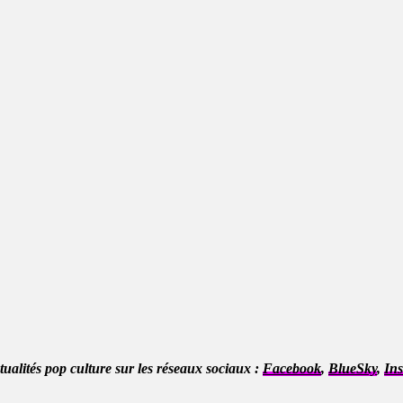
ctualités pop culture sur les réseaux sociaux :
Facebook
,
BlueSky
,
In