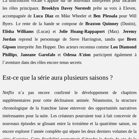
La distribution vocale s’appuie sur de nouveaux interprètes pour incarner
les rôles principaux.
Brooklyn Davey Norstedt
prête sa voix à Eleven,
accompagnée de
Luca Diaz
en Mike Wheeler et
Ben Plessala
pour Will
Byers. Le reste de la bande se compose de
Braxton Quinney
(Dustin),
Elisha Williams
(Lucas) et
Jolie Hoang-Rappaport
(Max).
Jeremy
Jordan
reprend le personnage de Steve Harrington, tandis que
Brett
Gipson
interprète Jim Hopper. Des acteurs reconnus comme
Lou Diamond
Phillips
,
Janeane Garofalo
et
Odessa A’zion
participent également à
l’aventure dans des rôles encore tenus secrets.
Est-ce que la série aura plusieurs saisons ?
Netflix
n’a pas encore confirmé le développement de chapitres
supplémentaires pour cette déclinaison animée. Néanmoins, la structure
chronologique de la franchise laisse entrevoir des opportunités narratives
intéressantes pour la suite. Les créateurs pourraient tout à fait concevoir de
nouveaux épisodes se glissant entre la troisième et la quatrième saison, ou
encore explorer l’année complète qui sépare les deux derniers volumes de la