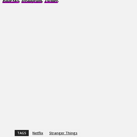
BlueSky
,
Instagram
,
Twitter
.
TAGS
Netflix
Stranger Things