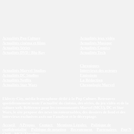
Actualités Pop Culture
Actualités jeux vidéo
Actualités cinéma et films
Actualités Musique
Actualités Séries
Actualités Comics
Actualités DVD / Blu-Ray
Actualités Tech
Chroniques
Actualités Marvel Studios
Interviews des acteurs
Actualités DC Studios
Emissions
Actualités Netflix
La Rédaction
Actualités Star Wars
Chronologie Marvel
Eklecty-City, média francophone dédié à la Pop Culture. Retrouvez
quotidiennement toute l’actualité du cinéma, des séries, du jeu vidéo et de la
culture web. Référence pour les communautés Marvel (MCU), DC et Star
Wars, le site propose des news incontournables, des dossiers de fond et des
interviews exclusives axés sur l'analyse et le décryptage.
Accueil
A Propos
Contact
Mentions Légales
Politique de
confidentialité
Politique de notation
Recrutement
Partenaires
Pop'N
Chill
MCU Timeline