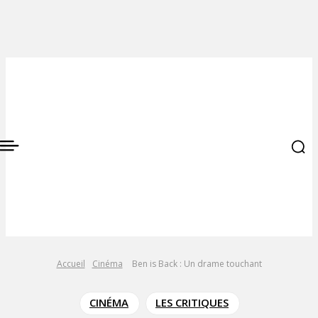
Accueil
Cinéma
Ben is Back : Un drame touchant
CINÉMA
LES CRITIQUES