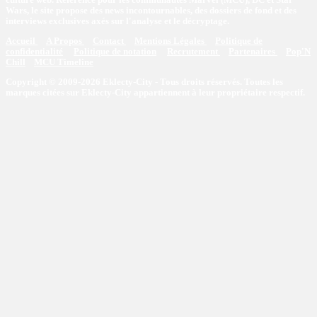
Wars, le site propose des news incontournables, des dossiers de fond et des
interviews exclusives axés sur l'analyse et le décryptage.
Accueil
A Propos
Contact
Mentions Légales
Politique de
confidentialité
Politique de notation
Recrutement
Partenaires
Pop'N
Chill
MCU Timeline
Copyright © 2009-2026 Eklecty-City - Tous droits réservés. Toutes les
marques citées sur Eklecty-City appartiennent à leur propriétaire respectif.