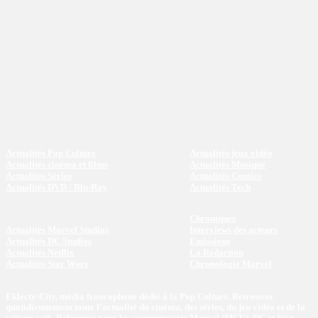
Actualités Pop Culture
Actualités jeux vidéo
Actualités cinéma et films
Actualités Musique
Actualités Séries
Actualités Comics
Actualités DVD / Blu-Ray
Actualités Tech
Chroniques
Actualités Marvel Studios
Interviews des acteurs
Actualités DC Studios
Emissions
Actualités Netflix
La Rédaction
Actualités Star Wars
Chronologie Marvel
Eklecty-City, média francophone dédié à la Pop Culture. Retrouvez
quotidiennement toute l’actualité du cinéma, des séries, du jeu vidéo et de la
culture web. Référence pour les communautés Marvel (MCU), DC et Star