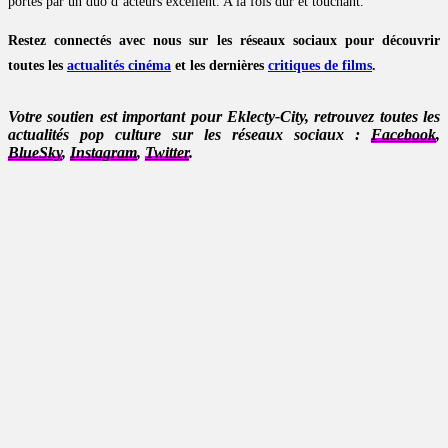
portés par un duo d’acteurs excellent. A la fois dur et touchant.
Restez connectés avec nous sur les réseaux sociaux pour découvrir
toutes les
actualités cinéma
et les dernières
critiques de films
.
Votre soutien est important pour Eklecty-City, retrouvez toutes les
actualités pop culture sur les réseaux sociaux :
Facebook
,
BlueSky
,
Instagram
,
Twitter
.