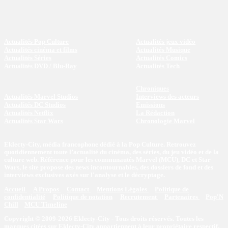
Actualités Pop Culture
Actualités jeux vidéo
Actualités cinéma et films
Actualités Musique
Actualités Séries
Actualités Comics
Actualités DVD / Blu-Ray
Actualités Tech
Chroniques
Actualités Marvel Studios
Interviews des acteurs
Actualités DC Studios
Emissions
Actualités Netflix
La Rédaction
Actualités Star Wars
Chronologie Marvel
Eklecty-City, média francophone dédié à la Pop Culture. Retrouvez
quotidiennement toute l’actualité du cinéma, des séries, du jeu vidéo et de la
culture web. Référence pour les communautés Marvel (MCU), DC et Star
Wars, le site propose des news incontournables, des dossiers de fond et des
interviews exclusives axés sur l'analyse et le décryptage.
Accueil
A Propos
Contact
Mentions Légales
Politique de
confidentialité
Politique de notation
Recrutement
Partenaires
Pop'N
Chill
MCU Timeline
Copyright © 2009-2026 Eklecty-City - Tous droits réservés. Toutes les
marques citées sur Eklecty-City appartiennent à leur propriétaire respectif.