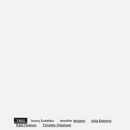
TAGS
Jason Sudeikis
Jennifer Aniston
Julia Roberts
Kate Hudson
Timothy Olyphant