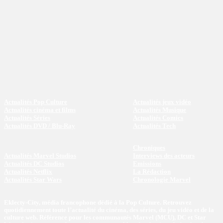
Actualités Pop Culture
Actualités jeux vidéo
Actualités cinéma et films
Actualités Musique
Actualités Séries
Actualités Comics
Actualités DVD / Blu-Ray
Actualités Tech
Chroniques
Actualités Marvel Studios
Interviews des acteurs
Actualités DC Studios
Emissions
Actualités Netflix
La Rédaction
Actualités Star Wars
Chronologie Marvel
Eklecty-City, média francophone dédié à la Pop Culture. Retrouvez
quotidiennement toute l’actualité du cinéma, des séries, du jeu vidéo et de la
culture web. Référence pour les communautés Marvel (MCU), DC et Star