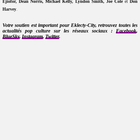
Ejiofor, Dean Norris, Michael Kelly, Lyndon Smith, Joe Cole
et
Don
Harvey
.
Votre soutien est important pour Eklecty-City, retrouvez toutes les
actualités pop culture sur les réseaux sociaux :
Facebook
,
BlueSky
,
Instagram
,
Twitter
.