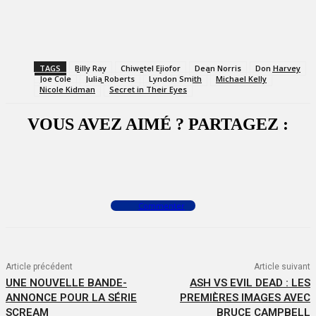
TAGS
Billy Ray
Chiwetel Ejiofor
Dean Norris
Don Harvey
Joe Cole
Julia Roberts
Lyndon Smith
Michael Kelly
Nicole Kidman
Secret in Their Eyes
VOUS AVEZ AIMÉ ? PARTAGEZ :
Facebook
X
WhatsApp
Commenter
Article précédent
Article suivant
UNE NOUVELLE BANDE-
ASH VS EVIL DEAD : LES
ANNONCE POUR LA SÉRIE
PREMIÈRES IMAGES AVEC
SCREAM
BRUCE CAMPBELL