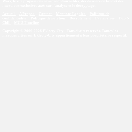
Wars, le site propose des news incontournables, des dossiers de fond et des
interviews exclusives axés sur l'analyse et le décryptage.
Accueil
A Propos
Contact
Mentions Légales
Politique de
confidentialité
Politique de notation
Recrutement
Partenaires
Pop'N
Chill
MCU Timeline
Copyright © 2009-2026 Eklecty-City - Tous droits réservés. Toutes les
marques citées sur Eklecty-City appartiennent à leur propriétaire respectif.