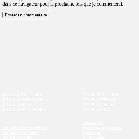
dans ce navigateur pour la prochaine fois que je commenterai.
Actualités Pop Culture
Actualités jeux vidéo
Actualités cinéma et films
Actualités Musique
Actualités Séries
Actualités Comics
Actualités DVD / Blu-Ray
Actualités Tech
Chroniques
Actualités Marvel Studios
Interviews des acteurs
Actualités DC Studios
Emissions
Actualités Netflix
La Rédaction