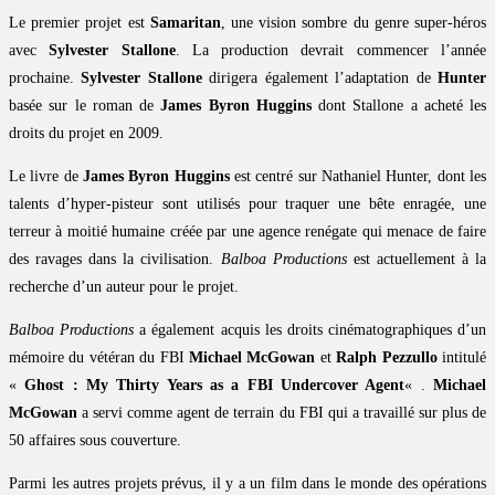
Le premier projet est
Samaritan
, une vision sombre du genre super-héros
avec
Sylvester Stallone
. La production devrait commencer l’année
prochaine.
Sylvester Stallone
dirigera également l’adaptation de
Hunter
basée sur le roman de
James Byron Huggins
dont Stallone a acheté les
droits du projet en 2009.
Le livre de
James Byron Huggins
est centré sur Nathaniel Hunter, dont les
talents d’hyper-pisteur sont utilisés pour traquer une bête enragée, une
terreur à moitié humaine créée par une agence renégate qui menace de faire
des ravages dans la civilisation.
Balboa Productions
est actuellement à la
recherche d’un auteur pour le projet.
Balboa Productions
a également acquis les droits cinématographiques d’un
mémoire du vétéran du FBI
Michael McGowan
et
Ralph Pezzullo
intitulé
«
Ghost : My Thirty Years as a FBI Undercover Agent
« .
Michael
McGowan
a servi comme agent de terrain du FBI qui a travaillé sur plus de
50 affaires sous couverture.
Parmi les autres projets prévus, il y a un film dans le monde des opérations