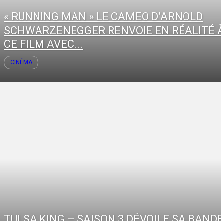
« RUNNING MAN » LE CAMEO D’ARNOLD
SCHWARZENEGGER RENVOIE EN RÉALITÉ 
CE FILM AVEC...
CINÉMA
TULSA KING – SAISON 3 DÉVOILE SA BAND