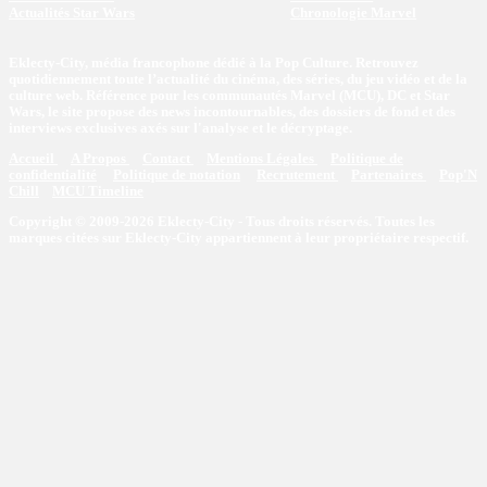
Actualités Star Wars
Chronologie Marvel
Eklecty-City, média francophone dédié à la Pop Culture. Retrouvez
quotidiennement toute l’actualité du cinéma, des séries, du jeu vidéo et de la
culture web. Référence pour les communautés Marvel (MCU), DC et Star
Wars, le site propose des news incontournables, des dossiers de fond et des
interviews exclusives axés sur l'analyse et le décryptage.
Accueil
A Propos
Contact
Mentions Légales
Politique de
confidentialité
Politique de notation
Recrutement
Partenaires
Pop'N
Chill
MCU Timeline
Copyright © 2009-2026 Eklecty-City - Tous droits réservés. Toutes les
marques citées sur Eklecty-City appartiennent à leur propriétaire respectif.