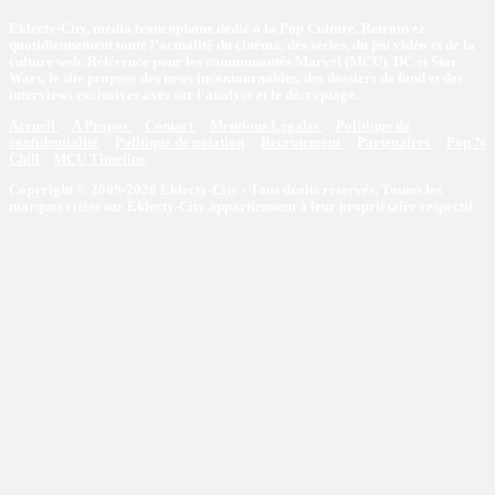
Eklecty-City, média francophone dédié à la Pop Culture. Retrouvez
quotidiennement toute l’actualité du cinéma, des séries, du jeu vidéo et de la
culture web. Référence pour les communautés Marvel (MCU), DC et Star
Wars, le site propose des news incontournables, des dossiers de fond et des
interviews exclusives axés sur l'analyse et le décryptage.
Accueil
A Propos
Contact
Mentions Légales
Politique de
confidentialité
Politique de notation
Recrutement
Partenaires
Pop'N
Chill
MCU Timeline
Copyright © 2009-2026 Eklecty-City - Tous droits réservés. Toutes les
marques citées sur Eklecty-City appartiennent à leur propriétaire respectif.