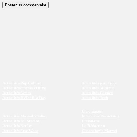
Actualités Pop Culture
Actualités jeux vidéo
Actualités cinéma et films
Actualités Musique
Actualités Séries
Actualités Comics
Actualités DVD / Blu-Ray
Actualités Tech
Chroniques
Actualités Marvel Studios
Interviews des acteurs
Actualités DC Studios
Emissions
Actualités Netflix
La Rédaction
Actualités Star Wars
Chronologie Marvel