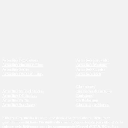
Actualités Pop Culture
Actualités jeux vidéo
Actualités cinéma et films
Actualités Musique
Actualités Séries
Actualités Comics
Actualités DVD / Blu-Ray
Actualités Tech
Chroniques
Actualités Marvel Studios
Interviews des acteurs
Actualités DC Studios
Emissions
Actualités Netflix
La Rédaction
Actualités Star Wars
Chronologie Marvel
Eklecty-City, média francophone dédié à la Pop Culture. Retrouvez
quotidiennement toute l’actualité du cinéma, des séries, du jeu vidéo et de la
culture web. Référence pour les communautés Marvel (MCU), DC et Star