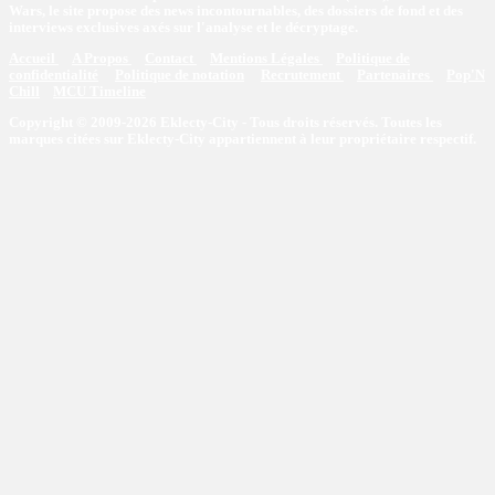
Wars, le site propose des news incontournables, des dossiers de fond et des
interviews exclusives axés sur l'analyse et le décryptage.
Accueil
A Propos
Contact
Mentions Légales
Politique de
confidentialité
Politique de notation
Recrutement
Partenaires
Pop'N
Chill
MCU Timeline
Copyright © 2009-2026 Eklecty-City - Tous droits réservés. Toutes les
marques citées sur Eklecty-City appartiennent à leur propriétaire respectif.