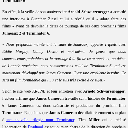
Terminator 6
.
En effet, à la veille de son anniversaire
Arnold Schwarzenegger
a accordé
une interview à Guenther Ziesel et lui a révélé qu’il « adore faire des
films » avant de dévoiler la dates de tournage de ses deux prochains films
Jumeaux 2
et
Terminator 6
.
«
Nous préparons maintenant la suite de Jumeaux, appelée Triplets avec
Eddie Murphy, Danny Devito et moi-même. Je pense que nous
commencerons probablement le tournage à la fin de cette année et, au début
de l’année prochaine, nous commencerons celui de Terminator 6, qui est
maintenant développé par James Cameron. C’est une excellente histoire. Ce
sera un film formidable qui (…) et je suis très excité à ce sujet.
«
Selon le site web
KRONE
et leur entretien avec
Arnold Schwarzenegger
,
l’acteur affirme que
James Cameron
travaille sur l’histoire de
Terminator
6
. James Cameron est donc scénariste et producteur du prochain film
Terminator
. Rappelons que
James Cameron
dévoilait récemment son plan
d’
une nouvelle trilogie pour Terminator
.
Tim Miller
qui a réalisé
l’adaptation de
Deadpool
est toujours en charge de la direction du prochain