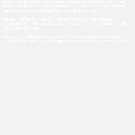
culture web. Référence pour les communautés Marvel (MCU), DC et Star
Wars, le site propose des news incontournables, des dossiers de fond et des
interviews exclusives axés sur l'analyse et le décryptage.
Accueil
A Propos
Contact
Mentions Légales
Politique de
confidentialité
Politique de notation
Recrutement
Partenaires
Pop'N
Chill
MCU Timeline
Copyright © 2009-2026 Eklecty-City - Tous droits réservés. Toutes les
marques citées sur Eklecty-City appartiennent à leur propriétaire respectif.