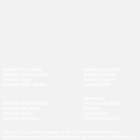
Actualités Pop Culture
Actualités jeux vidéo
Actualités cinéma et films
Actualités Musique
Actualités Séries
Actualités Comics
Actualités DVD / Blu-Ray
Actualités Tech
Chroniques
Actualités Marvel Studios
Interviews des acteurs
Actualités DC Studios
Emissions
Actualités Netflix
La Rédaction
Actualités Star Wars
Chronologie Marvel
Eklecty-City, média francophone dédié à la Pop Culture. Retrouvez
quotidiennement toute l’actualité du cinéma, des séries, du jeu vidéo et de la