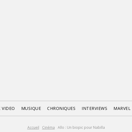
X VIDEO
MUSIQUE
CHRONIQUES
INTERVIEWS
MARVEL
Accueil
Cinéma
Allo : Un biopic pour Nabilla