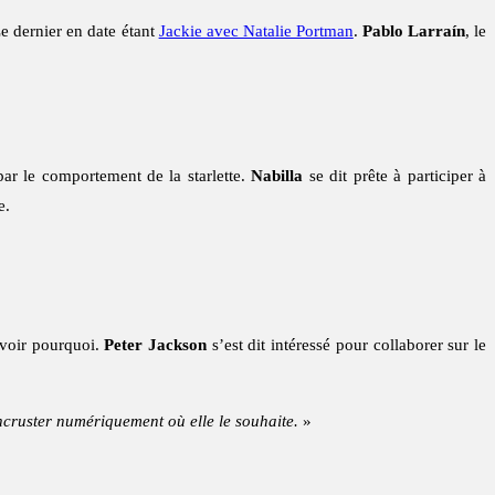
e dernier en date étant
Jackie avec Natalie Portman
.
Pablo Larraín
, le
 par le comportement de la starlette.
Nabilla
se dit prête à participer à
e.
voir pourquoi.
Peter Jackson
s’est dit intéressé pour collaborer sur le
ncruster numériquement où elle le souhaite.
»