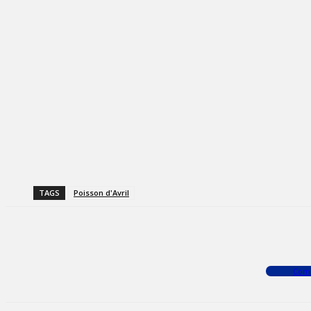
TAGS
Poisson d'Avril
Facebook
X
WhatsApp
Com