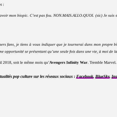
t :
avoir mon biopic. C’est pas fou. NON.MAIS.ALLO.QUOI. (sic) Je suis épo
ers fans, je tiens à vous indiquer que je tournerai dans mon propre bi
 opportunité se présentant qu’une seule fois dans une vie, à moi de la 
ril 2018, soit le même mois qu’
Avengers Infinity War
. Tremble Marvel.
ctualités pop culture sur les réseaux sociaux :
Facebook
,
BlueSky
,
In