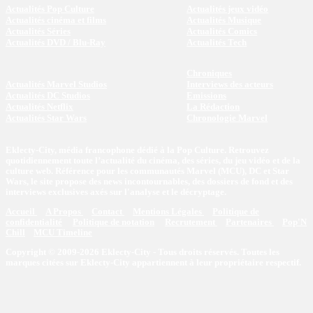
Actualités Pop Culture
Actualités jeux vidéo
Actualités cinéma et films
Actualités Musique
Actualités Séries
Actualités Comics
Actualités DVD / Blu-Ray
Actualités Tech
Chroniques
Actualités Marvel Studios
Interviews des acteurs
Actualités DC Studios
Emissions
Actualités Netflix
La Rédaction
Actualités Star Wars
Chronologie Marvel
Eklecty-City, média francophone dédié à la Pop Culture. Retrouvez
quotidiennement toute l’actualité du cinéma, des séries, du jeu vidéo et de la
culture web. Référence pour les communautés Marvel (MCU), DC et Star
Wars, le site propose des news incontournables, des dossiers de fond et des
interviews exclusives axés sur l'analyse et le décryptage.
Accueil
A Propos
Contact
Mentions Légales
Politique de
confidentialité
Politique de notation
Recrutement
Partenaires
Pop'N
Chill
MCU Timeline
Copyright © 2009-2026 Eklecty-City - Tous droits réservés. Toutes les
marques citées sur Eklecty-City appartiennent à leur propriétaire respectif.