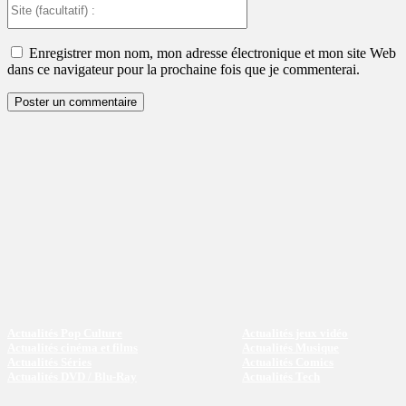
(facultatif)
:
Enregistrer mon nom, mon adresse électronique et mon site Web
dans ce navigateur pour la prochaine fois que je commenterai.
Actualités Pop Culture
Actualités jeux vidéo
Actualités cinéma et films
Actualités Musique
Actualités Séries
Actualités Comics
Actualités DVD / Blu-Ray
Actualités Tech