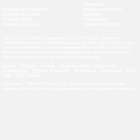
Chroniques
Actualités Marvel Studios
Interviews des acteurs
Actualités DC Studios
Emissions
Actualités Netflix
La Rédaction
Actualités Star Wars
Chronologie Marvel
Eklecty-City, média francophone dédié à la Pop Culture. Retrouvez
quotidiennement toute l’actualité du cinéma, des séries, du jeu vidéo et de la
culture web. Référence pour les communautés Marvel (MCU), DC et Star
Wars, le site propose des news incontournables, des dossiers de fond et des
interviews exclusives axés sur l'analyse et le décryptage.
Accueil
A Propos
Contact
Mentions Légales
Politique de
confidentialité
Politique de notation
Recrutement
Partenaires
Pop'N
Chill
MCU Timeline
Copyright © 2009-2026 Eklecty-City - Tous droits réservés. Toutes les
marques citées sur Eklecty-City appartiennent à leur propriétaire respectif.