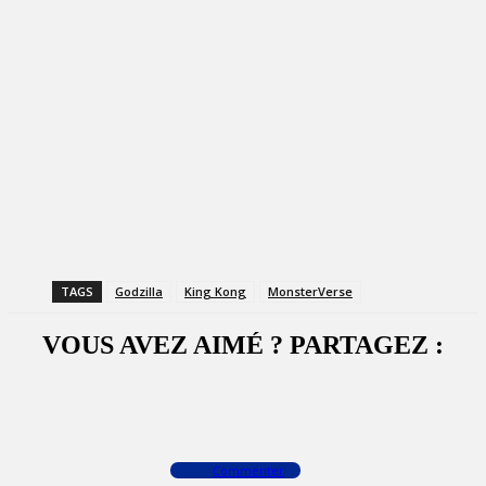
TAGS
Godzilla
King Kong
MonsterVerse
VOUS AVEZ AIMÉ ? PARTAGEZ :
Facebook
X
WhatsApp
Commenter