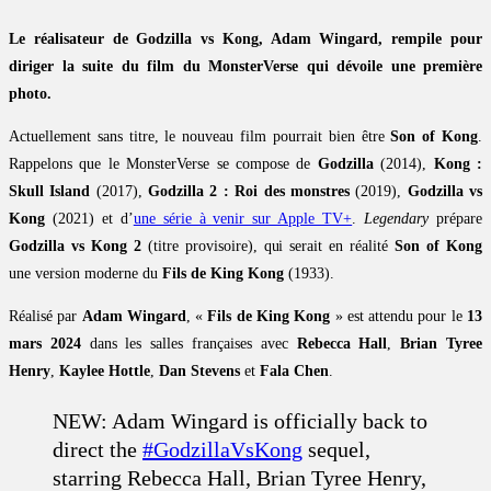
Le réalisateur de Godzilla vs Kong, Adam Wingard, rempile pour
diriger la suite du film du MonsterVerse qui dévoile une première
photo.
Actuellement sans titre, le nouveau film pourrait bien être
Son of Kong
.
Rappelons que le MonsterVerse se compose de
Godzilla
(2014),
Kong :
Skull Island
(2017),
Godzilla 2 : Roi des monstres
(2019),
Godzilla vs
Kong
(2021) et d’
une série à venir sur Apple TV+
.
Legendary
prépare
Godzilla vs Kong 2
(titre provisoire), qui serait en réalité
Son of Kong
une version moderne du
Fils de King Kong
(1933).
Réalisé par
Adam Wingard
, «
Fils de King Kong
» est attendu pour le
13
mars 2024
dans les salles françaises avec
Rebecca Hall
,
Brian Tyree
Henry
,
Kaylee Hottle
,
Dan Stevens
et
Fala Chen
.
NEW: Adam Wingard is officially back to
direct the
#GodzillaVsKong
sequel,
starring Rebecca Hall, Brian Tyree Henry,