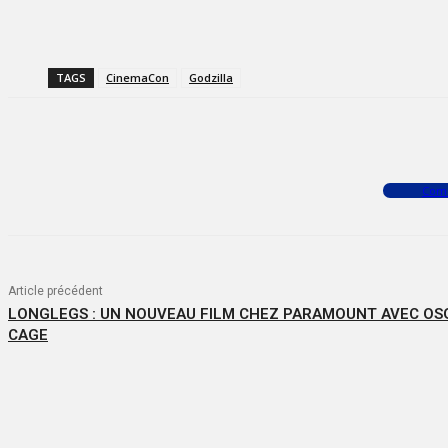
TAGS
CinemaCon
Godzilla
Facebook
X
WhatsApp
Com
Article précédent
LONGLEGS : UN NOUVEAU FILM CHEZ PARAMOUNT AVEC OS
CAGE