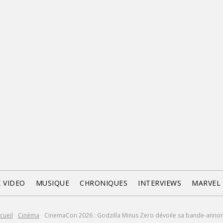
X VIDEO
MUSIQUE
CHRONIQUES
INTERVIEWS
MARVEL
cueil
Cinéma
CinemaCon 2026 : Godzilla Minus Zero dévoile sa bande-anno