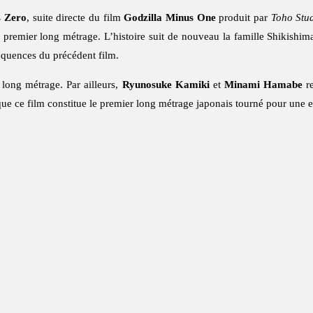
s Zero
, suite directe du film
Godzilla Minus One
produit par
Toho Stu
premier long métrage. L’histoire suit de nouveau la famille Shikishima
équences du précédent film.
u long métrage. Par ailleurs,
Ryunosuke Kamiki
et
Minami Hamabe
re
que ce film constitue le premier long métrage japonais tourné pour une 