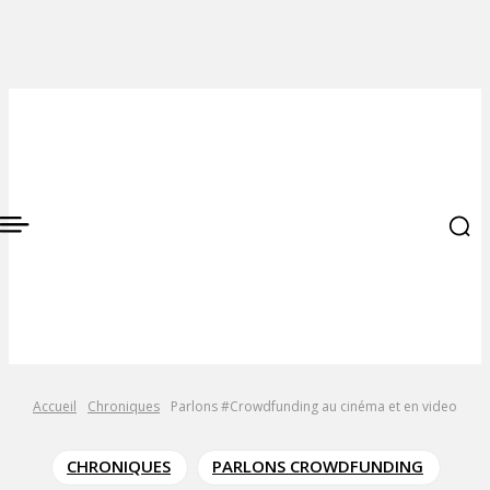
Accueil
Chroniques
Parlons #Crowdfunding au cinéma et en video
CHRONIQUES
PARLONS CROWDFUNDING