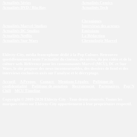
Actualités Séries
Actualités Comics
Actualités DVD / Blu-Ray
Actualités Tech
Chroniques
Actualités Marvel Studios
Interviews des acteurs
Actualités DC Studios
Emissions
Actualités Netflix
La Rédaction
Actualités Star Wars
Chronologie Marvel
Eklecty-City, média francophone dédié à la Pop Culture. Retrouvez
quotidiennement toute l’actualité du cinéma, des séries, du jeu vidéo et de la
culture web. Référence pour les communautés Marvel (MCU), DC et Star
Wars, le site propose des news incontournables, des dossiers de fond et des
interviews exclusives axés sur l'analyse et le décryptage.
Accueil
A Propos
Contact
Mentions Légales
Politique de
confidentialité
Politique de notation
Recrutement
Partenaires
Pop'N
Chill
MCU Timeline
Copyright © 2009-2026 Eklecty-City - Tous droits réservés. Toutes les
marques citées sur Eklecty-City appartiennent à leur propriétaire respectif.