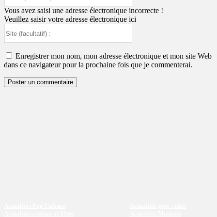
:
Vous avez saisi une adresse électronique incorrecte !
Veuillez saisir votre adresse électronique ici
Site
(facultatif)
:
Enregistrer mon nom, mon adresse électronique et mon site Web
dans ce navigateur pour la prochaine fois que je commenterai.
Actualités Pop Culture
Actualités jeux vidéo
Actualités cinéma et films
Actualités Musique