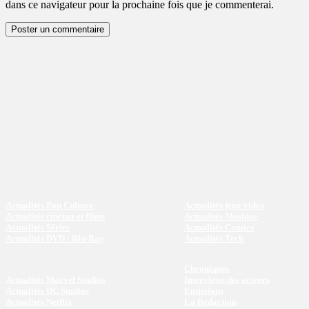
dans ce navigateur pour la prochaine fois que je commenterai.
Actualités Pop Culture
Actualités jeux vidéo
Actualités cinéma et films
Actualités Musique
Actualités Séries
Actualités Comics
Actualités DVD / Blu-Ray
Actualités Tech
Chroniques
Actualités Marvel Studios
Interviews des acteurs
Actualités DC Studios
Emissions
Actualités Netflix
La Rédaction