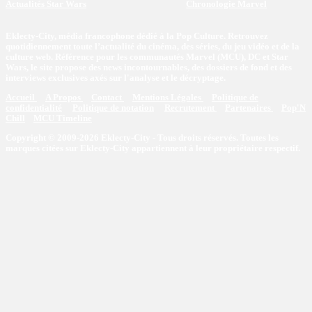
Actualités Star Wars
Chronologie Marvel
Eklecty-City, média francophone dédié à la Pop Culture. Retrouvez
quotidiennement toute l’actualité du cinéma, des séries, du jeu vidéo et de la
culture web. Référence pour les communautés Marvel (MCU), DC et Star
Wars, le site propose des news incontournables, des dossiers de fond et des
interviews exclusives axés sur l'analyse et le décryptage.
Accueil
A Propos
Contact
Mentions Légales
Politique de
confidentialité
Politique de notation
Recrutement
Partenaires
Pop'N
Chill
MCU Timeline
Copyright © 2009-2026 Eklecty-City - Tous droits réservés. Toutes les
marques citées sur Eklecty-City appartiennent à leur propriétaire respectif.