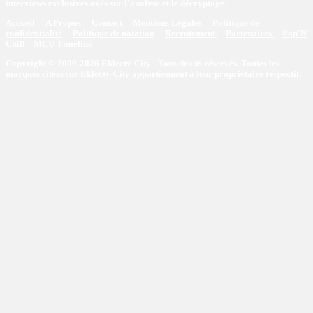
interviews exclusives axés sur l'analyse et le décryptage.
Accueil
A Propos
Contact
Mentions Légales
Politique de
confidentialité
Politique de notation
Recrutement
Partenaires
Pop'N
Chill
MCU Timeline
Copyright © 2009-2026 Eklecty-City - Tous droits réservés. Toutes les
marques citées sur Eklecty-City appartiennent à leur propriétaire respectif.