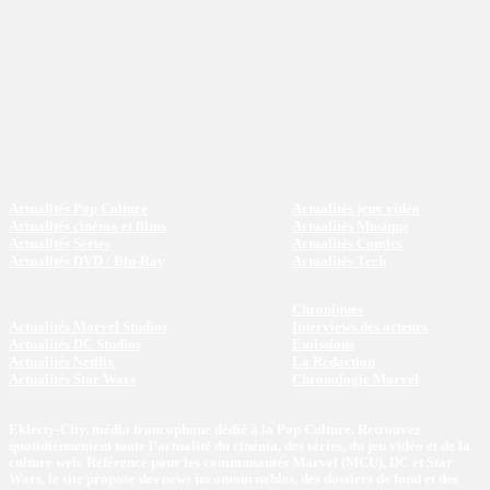
Actualités Pop Culture
Actualités jeux vidéo
Actualités cinéma et films
Actualités Musique
Actualités Séries
Actualités Comics
Actualités DVD / Blu-Ray
Actualités Tech
Chroniques
Actualités Marvel Studios
Interviews des acteurs
Actualités DC Studios
Emissions
Actualités Netflix
La Rédaction
Actualités Star Wars
Chronologie Marvel
Eklecty-City, média francophone dédié à la Pop Culture. Retrouvez
quotidiennement toute l’actualité du cinéma, des séries, du jeu vidéo et de la
culture web. Référence pour les communautés Marvel (MCU), DC et Star
Wars, le site propose des news incontournables, des dossiers de fond et des