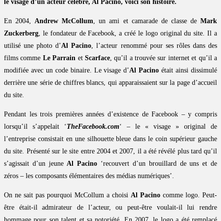
le visage d’un acteur célèbre, Al Pacino, voici son histoire.
En 2004,
Andrew McCollum
, un ami et camarade de classe de
Mark
Zuckerberg
, le fondateur de Facebook, a créé le logo original du site. Il a
utilisé une photo d’
Al Pacino
, l’acteur renommé pour ses rôles dans des
films comme
Le Parrain
et
Scarface
, qu’il a trouvée sur internet et qu’il a
modifiée avec un code binaire. Le visage d’
Al Pacino
était ainsi dissimulé
derrière une série de chiffres blancs, qui apparaissaient sur la page d’accueil
du site.
Pendant les trois premières années d’existence de Facebook – y compris
lorsqu’il s’appelait ‘
TheFacebook.com
‘ – le « visage » original de
l’entreprise consistait en une silhouette bleue dans le coin supérieur gauche
du site. Présenté sur le site entre 2004 et 2007, il a été révélé plus tard qu’il
s’agissait d’un jeune
Al Pacino
‘recouvert d’un brouillard de uns et de
zéros – les composants élémentaires des médias numériques’.
On ne sait pas pourquoi McCollum a choisi
Al Pacino
comme logo. Peut-
être était-il admirateur de l’acteur, ou peut-être voulait-il lui rendre
hommage pour son talent et sa notoriété. En 2007, le logo a été remplacé