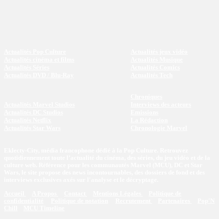
Actualités Pop Culture
Actualités jeux vidéo
Actualités cinéma et films
Actualités Musique
Actualités Séries
Actualités Comics
Actualités DVD / Blu-Ray
Actualités Tech
Chroniques
Actualités Marvel Studios
Interviews des acteurs
Actualités DC Studios
Emissions
Actualités Netflix
La Rédaction
Actualités Star Wars
Chronologie Marvel
Eklecty-City, média francophone dédié à la Pop Culture. Retrouvez
quotidiennement toute l’actualité du cinéma, des séries, du jeu vidéo et de la
culture web. Référence pour les communautés Marvel (MCU), DC et Star
Wars, le site propose des news incontournables, des dossiers de fond et des
interviews exclusives axés sur l'analyse et le décryptage.
Accueil
A Propos
Contact
Mentions Légales
Politique de
confidentialité
Politique de notation
Recrutement
Partenaires
Pop'N
Chill
MCU Timeline