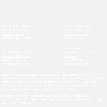
Actualités Pop Culture
Actualités jeux vidéo
Actualités cinéma et films
Actualités Musique
Actualités Séries
Actualités Comics
Actualités DVD / Blu-Ray
Actualités Tech
Chroniques
Actualités Marvel Studios
Interviews des acteurs
Actualités DC Studios
Emissions
Actualités Netflix
La Rédaction
Actualités Star Wars
Chronologie Marvel
Eklecty-City, média francophone dédié à la Pop Culture. Retrouvez
quotidiennement toute l’actualité du cinéma, des séries, du jeu vidéo et de la
culture web. Référence pour les communautés Marvel (MCU), DC et Star
Wars, le site propose des news incontournables, des dossiers de fond et des
interviews exclusives axés sur l'analyse et le décryptage.
Accueil
A Propos
Contact
Mentions Légales
Politique de
confidentialité
Politique de notation
Recrutement
Partenaires
Pop'N
Chill
MCU Timeline