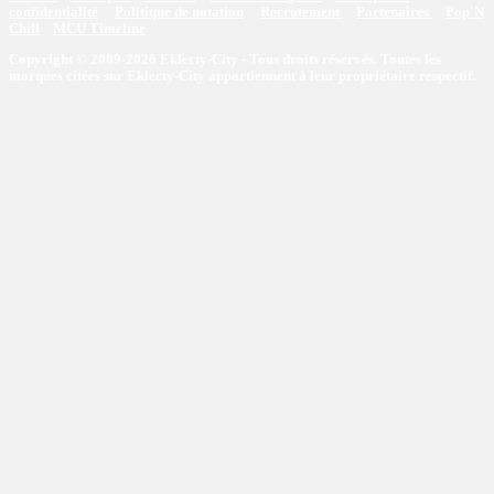
confidentialité
Politique de notation
Recrutement
Partenaires
Pop'N
Chill
MCU Timeline
Copyright © 2009-2026 Eklecty-City - Tous droits réservés. Toutes les
marques citées sur Eklecty-City appartiennent à leur propriétaire respectif.