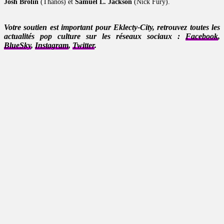
Josh Brolin
(Thanos) et
Samuel L. Jackson
(Nick Fury).
Votre soutien est important pour Eklecty-City, retrouvez toutes les
actualités pop culture sur les réseaux sociaux :
Facebook
,
BlueSky
,
Instagram
,
Twitter
.