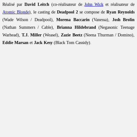
Réalisé par
David Leitch
(co-réalisateur de
John Wick
et réalisateur de
Atomic Blonde
), le casting de
Deadpool 2
se compose de
Ryan Reynolds
(Wade Wilson / Deadpool),
Morena Baccarin
(Vanessa),
Josh Brolin
(Nathan Summers / Cable),
Brianna Hildebrand
(Negasonic Teenage
Warhead),
T.J. Miller
(Weasel),
Zazie Beetz
(Neena Thurman / Domino),
Eddie Marsan
et
Jack Kesy
(Black Tom Cassidy).