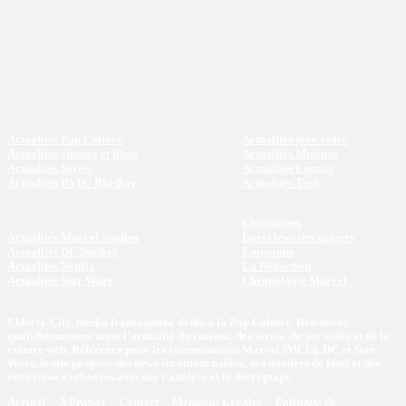
Actualités Pop Culture
Actualités jeux vidéo
Actualités cinéma et films
Actualités Musique
Actualités Séries
Actualités Comics
Actualités DVD / Blu-Ray
Actualités Tech
Chroniques
Actualités Marvel Studios
Interviews des acteurs
Actualités DC Studios
Emissions
Actualités Netflix
La Rédaction
Actualités Star Wars
Chronologie Marvel
Eklecty-City, média francophone dédié à la Pop Culture. Retrouvez
quotidiennement toute l’actualité du cinéma, des séries, du jeu vidéo et de la
culture web. Référence pour les communautés Marvel (MCU), DC et Star
Wars, le site propose des news incontournables, des dossiers de fond et des
interviews exclusives axés sur l'analyse et le décryptage.
Accueil
A Propos
Contact
Mentions Légales
Politique de