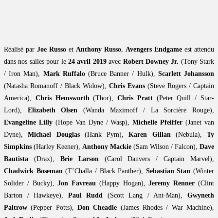
Réalisé par
Joe Russo
et
Anthony Russo
,
Avengers Endgame
est attendu
dans nos salles pour le
24 avril 2019
avec
Robert Downey Jr.
(Tony Stark
/ Iron Man),
Mark Ruffalo
(Bruce Banner / Hulk),
Scarlett Johansson
(Natasha Romanoff / Black Widow),
Chris Evans
(Steve Rogers / Captain
America),
Chris Hemsworth
(Thor),
Chris Pratt
(Peter Quill / Star-
Lord),
Elizabeth Olsen
(Wanda Maximoff / La Sorcière Rouge),
Evangeline Lilly
(Hope Van Dyne / Wasp),
Michelle Pfeiffer
(Janet van
Dyne),
Michael Douglas
(Hank Pym),
Karen Gillan
(Nebula),
Ty
Simpkins
(Harley Keener),
Anthony Mackie
(Sam Wilson / Falcon),
Dave
Bautista
(Drax),
Brie Larson
(Carol Danvers / Captain Marvel),
Chadwick Boseman
(T’Challa / Black Panther),
Sebastian Stan
(Winter
Solider / Bucky),
Jon Favreau
(Happy Hogan),
Jeremy Renner
(Clint
Barton / Hawkeye),
Paul Rudd
(Scott Lang / Ant-Man),
Gwyneth
Paltrow
(Pepper Potts),
Don Cheadle
(James Rhodes / War Machine),