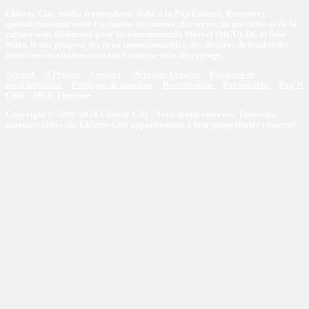
Eklecty-City, média francophone dédié à la Pop Culture. Retrouvez
quotidiennement toute l’actualité du cinéma, des séries, du jeu vidéo et de la
culture web. Référence pour les communautés Marvel (MCU), DC et Star
Wars, le site propose des news incontournables, des dossiers de fond et des
interviews exclusives axés sur l'analyse et le décryptage.
Accueil
A Propos
Contact
Mentions Légales
Politique de
confidentialité
Politique de notation
Recrutement
Partenaires
Pop'N
Chill
MCU Timeline
Copyright © 2009-2026 Eklecty-City - Tous droits réservés. Toutes les
marques citées sur Eklecty-City appartiennent à leur propriétaire respectif.