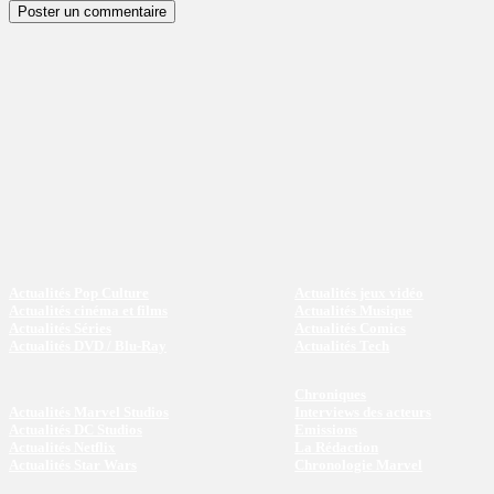
Actualités Pop Culture
Actualités jeux vidéo
Actualités cinéma et films
Actualités Musique
Actualités Séries
Actualités Comics
Actualités DVD / Blu-Ray
Actualités Tech
Chroniques
Actualités Marvel Studios
Interviews des acteurs
Actualités DC Studios
Emissions
Actualités Netflix
La Rédaction
Actualités Star Wars
Chronologie Marvel