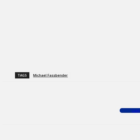
TAGS
Michael Fassbender
Facebook
X
WhatsApp
Com